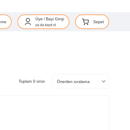
Üye
/
Bayi Girişi
eme
Sepet
ya da
kayıt ol
Toplam 0 ürün