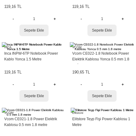
119,16 TL
119,16 TL
r
etler
Sepete Ekle
Sepete Ekle
INCA
VCOM
Inca INPW-6TP Notebook Power
Vcom CE022-1.8 Notebook Power
Kablo Yonca 1.5 Metre
Elektrik Kablosu Yonca 0.5 mm 1.8
metre
119,16 TL
190,65 TL
Sepete Ekle
Sepete Ekle
VCOM
Elitstore
Vcom CE021-1.8 Power Elektrik
Elitstore Teyp Fişi Power Kablosu 1
Kablosu 0.5 mm 1.8 metre
Metre