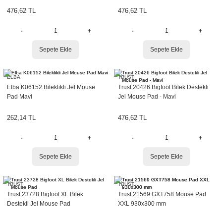
476,62 TL
476,62 TL
r
etler
Sepete Ekle
Sepete Ekle
ELBA
TRUST
Elba K06152 Bileklikli Jel Mouse
Trust 20426 Bigfoot Bilek Destekli
Pad Mavi
Jel Mouse Pad - Mavi
262,14 TL
476,62 TL
Sepete Ekle
Sepete Ekle
TRUST
TRUST
Trust 23728 Bigfoot XL Bilek
Trust 21569 GXT758 Mouse Pad
Destekli Jel Mouse Pad
XXL 930x300 mm