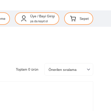
Üye
/
Bayi Girişi
eme
Sepet
ya da
kayıt ol
Toplam 0 ürün