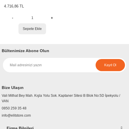
fans x1
4.716,86 TL
r
etler
Sepete Ekle
Bültenimize Abone Olun
Kayıt Ol
Bize Ulaşın
Vali Mithat Bey Mah. Kışla Yolu Sok. Kaptaner Sitesi B Blok No:5D İpekyolu /
VAN
0850 259 35 48
info@elitstore.com
Firma Bilgileri