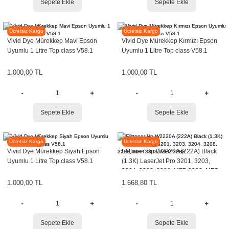
Sepete Ekle
Sepete Ekle
VİVİD
VİVİD
Ücretsiz Kargo
Ücretsiz Kargo
Vivid Dye Mürekkep Mavi Epson
Vivid Dye Mürekkep Kırmızı Epson
Uyumlu 1 Litre Top class V58.1
Uyumlu 1 Litre Top class V58.1
1.000,00 TL
1.000,00 TL
Sepete Ekle
Sepete Ekle
VİVİD
Elittoner
Ücretsiz Kargo
Ücretsiz Kargo
Vivid Dye Mürekkep Siyah Epson
Elittoner Hp W2220A (222A) Black
Uyumlu 1 Litre Top class V58.1
(1.3K) LaserJet Pro 3201, 3203,
3204, 3208, 3288, MFP 3303, MFP
3388
1.000,00 TL
1.668,80 TL
Sepete Ekle
Sepete Ekle