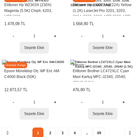
Elittoner Hp W2303X (230X)
Elittoner Hp W2222A (222A) Yellow
Magenta (5.5K) Chipli, 4203,
(1.2K) LaserJet Pro 3201, 3203,
MFP4303
3204, 3208, 3288, MFP 3303, MFP
3388
1.478,08 TL
1.668,80 TL
Sepete Ekle
Sepete Ekle
EPSON
Elittoner
Ücretsiz Kargo
Epson Mürekkep Orj. WF Ent. AM-
Elittoner Brother LC472XLC Cyan
C4000 Black (50K)
Mavi Kartuş MFC-J2340, J3540,
J3940 (1.5K)
12.873,57 TL
476,80 TL
Sepete Ekle
Sepete Ekle
1
2
3
4
..
49