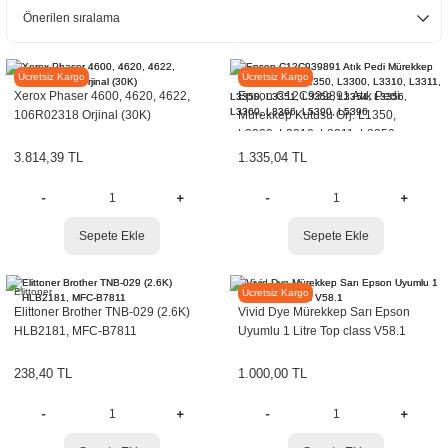
r
etler
Elittoner
EPSON
Ücretsiz Kargo
Ücretsiz Kargo
Xerox Phaser 4600, 4620, 4622,
Epson C12C939891 Atık Pedi
106R02318 Orjinal (30K)
Mürekkep Kutusu Orj. L1350,
L3300, L3310, L3311, L3350,
L3351, L3352, L3354, L3356,
3.814,39 TL
1.335,04 TL
L3360, L3366, L5390, L5396
Sepete Ekle
Sepete Ekle
Elittoner
VİVİD
Ücretsiz Kargo
Elittoner Brother TNB-029 (2.6K)
Vivid Dye Mürekkep Sarı Epson
HLB2181, MFC-B7811
Uyumlu 1 Litre Top class V58.1
238,40 TL
1.000,00 TL