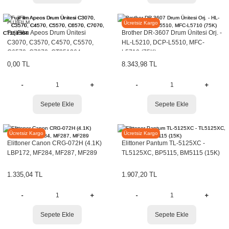
FUJIFILM
BROTHER
Ücretsiz Kargo
FujiFilm Apeos Drum Ünitesi
Brother DR-3607 Drum Ünitesi Orj. -
C3070, C3570, C4570, C5570,
HL-L5210, DCP-L5510, MFC-
C6570, C7070, CT351364
L5710 (75K)
0,00 TL
8.343,98 TL
Sepete Ekle
Sepete Ekle
Elittoner
Elittoner
Ücretsiz Kargo
Ücretsiz Kargo
Elittoner Canon CRG-072H (4.1K)
Elittoner Pantum TL-5125XC -
LBP172, MF284, MF287, MF289
TL5125XC, BP5115, BM5115 (15K)
1.335,04 TL
1.907,20 TL
Sepete Ekle
Sepete Ekle