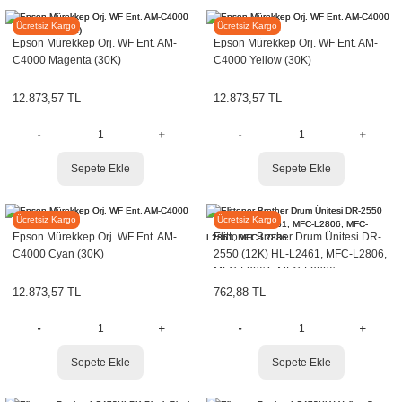
EPSON
EPSON
Ücretsiz Kargo
Ücretsiz Kargo
Epson Mürekkep Orj. WF Ent. AM-
Epson Mürekkep Orj. WF Ent. AM-
C4000 Magenta (30K)
C4000 Yellow (30K)
12.873,57 TL
12.873,57 TL
Sepete Ekle
Sepete Ekle
EPSON
Elittoner
Ücretsiz Kargo
Ücretsiz Kargo
Epson Mürekkep Orj. WF Ent. AM-
Elittoner Brother Drum Ünitesi DR-
C4000 Cyan (30K)
2550 (12K) HL-L2461, MFC-L2806,
MFC-L2861, MFC-L2886
12.873,57 TL
762,88 TL
Sepete Ekle
Sepete Ekle