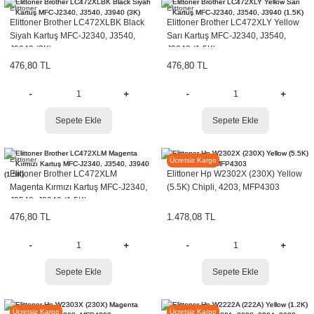
Elittoner
Elittoner
Elittoner Brother LC472XLBK Black
Elittoner Brother LC472XLY Yellow
Siyah Kartuş MFC-J2340, J3540,
Sarı Kartuş MFC-J2340, J3540,
J3940 (3K)
J3940 (1.5K)
476,80 TL
476,80 TL
Sepete Ekle
Sepete Ekle
Elittoner
Elittoner
Ücretsiz Kargo
Elittoner Brother LC472XLM
Elittoner Hp W2302X (230X) Yellow
Magenta Kırmızı Kartuş MFC-J2340,
(5.5K) Chipli, 4203, MFP4303
J3540, J3940 (1.5K)
476,80 TL
1.478,08 TL
Sepete Ekle
Sepete Ekle
Elittoner
Elittoner
Ücretsiz Kargo
Ücretsiz Kargo