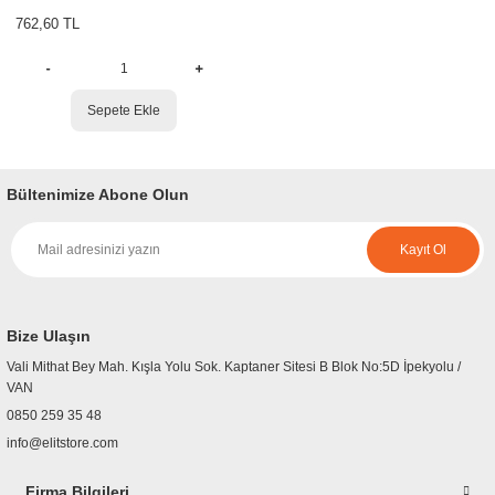
762,60 TL
r
etler
Sepete Ekle
Bültenimize Abone Olun
Kayıt Ol
Bize Ulaşın
Vali Mithat Bey Mah. Kışla Yolu Sok. Kaptaner Sitesi B Blok No:5D İpekyolu /
VAN
0850 259 35 48
info@elitstore.com
Firma Bilgileri