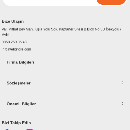
r
etler
Bize Ulaşın
Vali Mithat Bey Mah. Kışla Yolu Sok. Kaptaner Sitesi B Blok No:5D İpekyolu /
VAN
0850 259 35 48
info@elitstore.com
Firma Bilgileri
Sözleşmeler
Önemli Bilgiler
Bizi Takip Edin