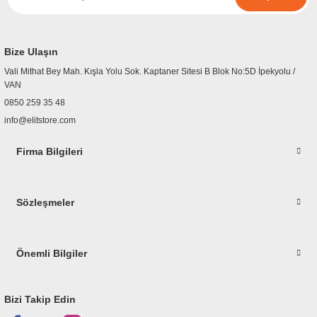
r
etler
Bize Ulaşın
Vali Mithat Bey Mah. Kışla Yolu Sok. Kaptaner Sitesi B Blok No:5D İpekyolu /
VAN
0850 259 35 48
info@elitstore.com
Firma Bilgileri
Sözleşmeler
Önemli Bilgiler
Bizi Takip Edin