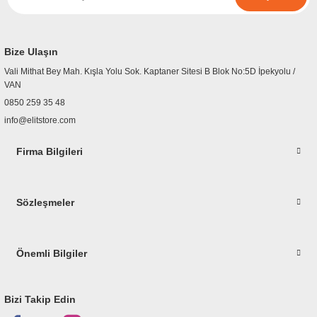
r
etler
Bize Ulaşın
Vali Mithat Bey Mah. Kışla Yolu Sok. Kaptaner Sitesi B Blok No:5D İpekyolu /
VAN
0850 259 35 48
info@elitstore.com
Firma Bilgileri
Sözleşmeler
Önemli Bilgiler
Bizi Takip Edin