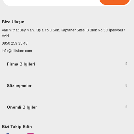
r
etler
Bize Ulaşın
Vali Mithat Bey Mah. Kışla Yolu Sok. Kaptaner Sitesi B Blok No:5D İpekyolu /
VAN
0850 259 35 48
info@elitstore.com
Firma Bilgileri
Sözleşmeler
Önemli Bilgiler
Bizi Takip Edin