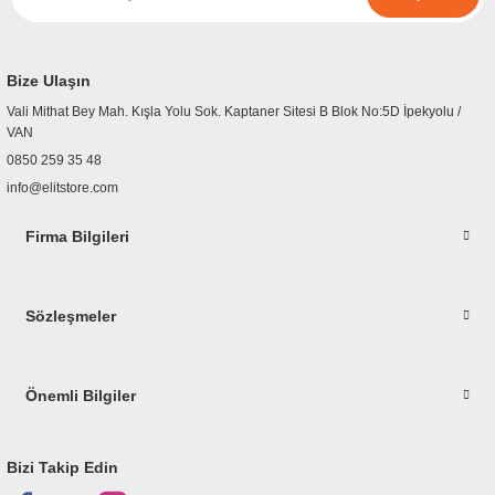
r
etler
Bize Ulaşın
Vali Mithat Bey Mah. Kışla Yolu Sok. Kaptaner Sitesi B Blok No:5D İpekyolu /
VAN
0850 259 35 48
info@elitstore.com
Firma Bilgileri
Sözleşmeler
Önemli Bilgiler
Bizi Takip Edin