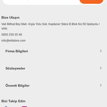
r
etler
Bize Ulaşın
Vali Mithat Bey Mah. Kışla Yolu Sok. Kaptaner Sitesi B Blok No:5D İpekyolu /
VAN
0850 259 35 48
info@elitstore.com
Firma Bilgileri
Sözleşmeler
Önemli Bilgiler
Bizi Takip Edin