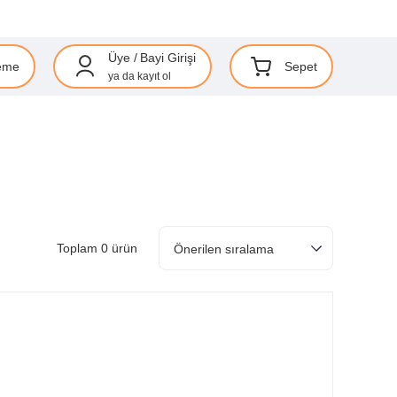
Üye
/
Bayi Girişi
eme
Sepet
ya da
kayıt ol
Toplam 0 ürün