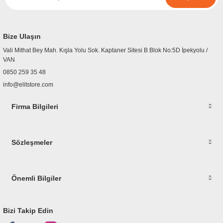
r
etler
Bize Ulaşın
Vali Mithat Bey Mah. Kışla Yolu Sok. Kaptaner Sitesi B Blok No:5D İpekyolu /
VAN
0850 259 35 48
info@elitstore.com
Firma Bilgileri
Sözleşmeler
Önemli Bilgiler
Bizi Takip Edin