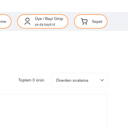
Üye
/
Bayi Girişi
eme
Sepet
ya da
kayıt ol
Toplam 0 ürün