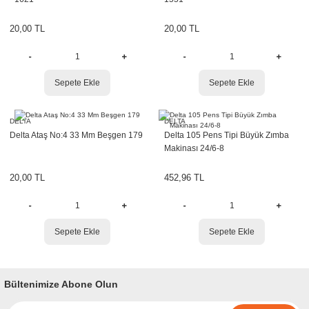
r
etler
20,00 TL
20,00 TL
Sepete Ekle
Sepete Ekle
DELTA
DELTA
Delta Ataş No:4 33 Mm Beşgen 179
Delta 105 Pens Tipi Büyük Zımba
Makinası 24/6-8
20,00 TL
452,96 TL
Sepete Ekle
Sepete Ekle
Bültenimize Abone Olun