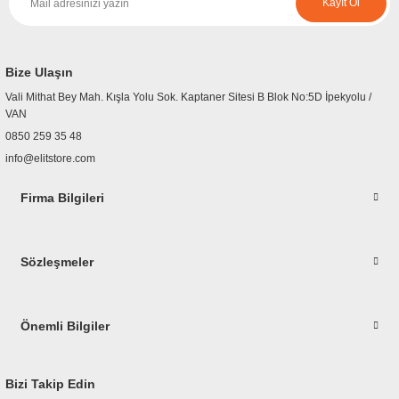
Kayıt Ol
r
etler
Bize Ulaşın
Vali Mithat Bey Mah. Kışla Yolu Sok. Kaptaner Sitesi B Blok No:5D İpekyolu /
VAN
0850 259 35 48
info@elitstore.com
Firma Bilgileri
Sözleşmeler
Önemli Bilgiler
Bizi Takip Edin