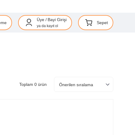
Üye
/
Bayi Girişi
eme
Sepet
ya da
kayıt ol
Toplam 0 ürün