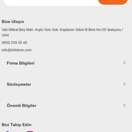
r
etler
Bize Ulaşın
Vali Mithat Bey Mah. Kışla Yolu Sok. Kaptaner Sitesi B Blok No:5D İpekyolu /
VAN
0850 259 35 48
info@elitstore.com
Firma Bilgileri
Sözleşmeler
Önemli Bilgiler
Bizi Takip Edin