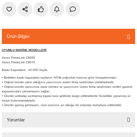
r
etler
Ürün Bilgisi
UYUMLU MAKİNE MODELLERİ
Xerox PrimeLink C9065
Xerox PrimeLink C9070
Baskı Kapasitesi : 34.000 Sayfa
• Belirtilen baskı kapasitesi sayfanın %5’lik yoğunluk oranına göre hesaplanmıştır.
• Orijinal ürünler satın aldığınız yazıcınızın üretici firma tarafından üretilmektedir.
• Orijinal ürünler yazıcınıza zarar vermez ve yazıcınızın üretici firma tarafından verilen garanti
kapsamından çıkmamasını sağlar.
• Ürünler ambalajı açılmamış kapalı kutu şeklinde kargo edilmektedir. Kesinlikle yıpranma ve
hasar bulunmamaktadır.
• Ürünler güneş görmeyen, nem oranının az olduğu bir ortamda muhafaza edilmelidir.
Yorumlar