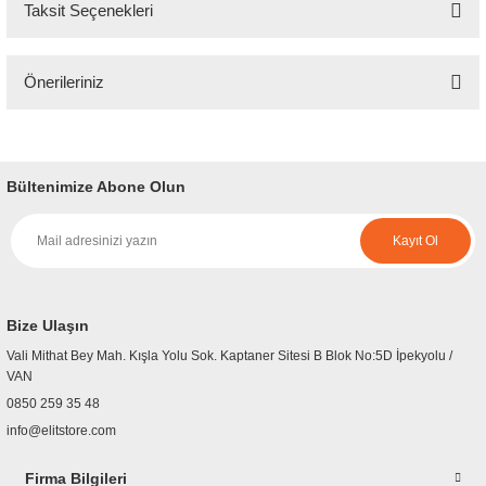
Taksit Seçenekleri
Bu ürüne ilk yorumu siz yapın!
Önerileriniz
Yorum Yaz
Bu ürünün fiyat bilgisi, resim, ürün açıklamalarında ve diğer konularda
yetersiz gördüğünüz noktaları öneri formunu kullanarak tarafımıza
iletebilirsiniz.
Bültenimize Abone Olun
Görüş ve önerileriniz için teşekkür ederiz.
Kayıt Ol
Ürün resmi kalitesiz, bozuk veya görüntülenemiyor.
Ürün açıklamasında eksik bilgiler bulunuyor.
Ürün bilgilerinde hatalar bulunuyor.
Bize Ulaşın
Ürün fiyatı diğer sitelerden daha pahalı.
Vali Mithat Bey Mah. Kışla Yolu Sok. Kaptaner Sitesi B Blok No:5D İpekyolu /
Bu ürüne benzer farklı alternatifler olmalı.
VAN
0850 259 35 48
info@elitstore.com
Firma Bilgileri