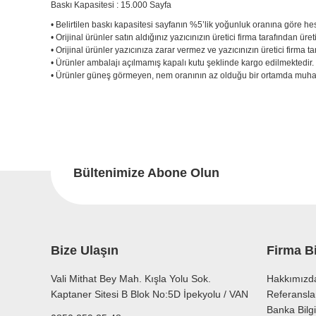
Baskı Kapasitesi : 15.000 Sayfa
• Belirtilen baskı kapasitesi sayfanın %5’lik yoğunluk oranına göre he
• Orijinal ürünler satın aldığınız yazıcınızın üretici firma tarafından üret
• Orijinal ürünler yazıcınıza zarar vermez ve yazıcınızın üretici firma
• Ürünler ambalajı açılmamış kapalı kutu şeklinde kargo edilmektedir
• Ürünler güneş görmeyen, nem oranının az olduğu bir ortamda muhaf
Bu ürünün fiyat bilgisi, resim, ürün açıklamalarında ve diğer konu
Görüş ve önerileriniz için teşekkür ederiz.
Bu
Ürün resmi kalitesiz, bozuk veya görüntülenemiyor.
Ürün açıklamasında eksik bilgiler bulunuyor.
Bültenimize Abone Olun
Ürün bilgilerinde hatalar bulunuyor.
Ürün fiyatı diğer sitelerden daha pahalı.
Bu ürüne benzer farklı alternatifler olmalı.
Bize Ulaşın
Firma Bi
Vali Mithat Bey Mah. Kışla Yolu Sok.
Hakkımızd
Kaptaner Sitesi B Blok No:5D İpekyolu / VAN
Referansla
Banka Bilgi