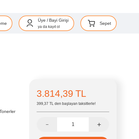
Üye
/
Bayi Girişi
eme
Sepet
ya da
kayıt ol
3.814,39 TL
399,37 TL den başlayan taksitlerle!
Tonerler