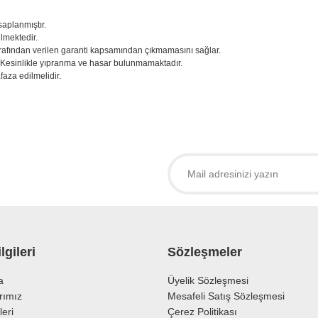
saplanmıştır.
ilmektedir.
 tarafından verilen garanti kapsamından çıkmamasını sağlar.
. Kesinlikle yıpranma ve hasar bulunmamaktadır.
aza edilmelidir.
larda yetersiz gördüğünüz noktaları öneri formunu kullanarak tarafımıza iletebil
 ürüne ilk yorumu siz yapın!
Yorum Yaz
lgileri
Sözleşmeler
a
Üyelik Sözleşmesi
rımız
Mesafeli Satış Sözleşmesi
leri
Çerez Politikası