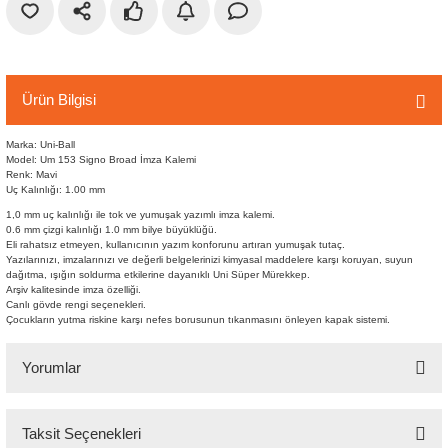
r
etler
Ürün Bilgisi
Marka: Uni-Ball
Model: Um 153 Signo Broad İmza Kalemi
Renk: Mavi
Uç Kalınlığı: 1.00 mm
1,0 mm uç kalınlığı ile tok ve yumuşak yazımlı imza kalemi.
0.6 mm çizgi kalınlığı 1.0 mm bilye büyüklüğü.
Eli rahatsız etmeyen, kullanıcının yazım konforunu artıran yumuşak tutaç.
Yazılarınızı, imzalarınızı ve değerli belgelerinizi kimyasal maddelere karşı koruyan, suyun
dağıtma, ışığın soldurma etkilerine dayanıklı Uni Süper Mürekkep.
Arşiv kalitesinde imza özelliği.
Canlı gövde rengi seçenekleri.
Çocukların yutma riskine karşı nefes borusunun tıkanmasını önleyen kapak sistemi.
Yorumlar
Taksit Seçenekleri
Bu ürüne ilk yorumu siz yapın!