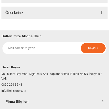
Önerileriniz
Yorum Yaz
Bu ürünün fiyat bilgisi, resim, ürün açıklamalarında ve diğer konularda
yetersiz gördüğünüz noktaları öneri formunu kullanarak tarafımıza
iletebilirsiniz.
Bültenimize Abone Olun
Görüş ve önerileriniz için teşekkür ederiz.
Kayıt Ol
Ürün resmi kalitesiz, bozuk veya görüntülenemiyor.
Ürün açıklamasında eksik bilgiler bulunuyor.
Ürün bilgilerinde hatalar bulunuyor.
Bize Ulaşın
Ürün fiyatı diğer sitelerden daha pahalı.
Vali Mithat Bey Mah. Kışla Yolu Sok. Kaptaner Sitesi B Blok No:5D İpekyolu /
Bu ürüne benzer farklı alternatifler olmalı.
VAN
0850 259 35 48
info@elitstore.com
Firma Bilgileri