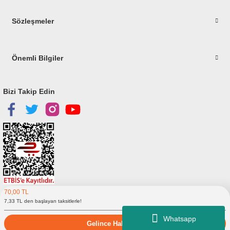
Gönder
Sözleşmeler
Önemli Bilgiler
Bizi Takip Edin
70,00 TL
Copyright © 2023
elitstore.com
7,33 TL den başlayan taksitlerle!
Whatsapp
Gelince Haber Ver
ideasoft
ile
e-