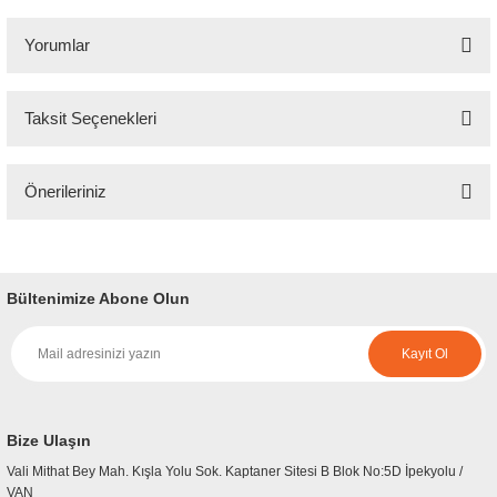
Yorumlar
Taksit Seçenekleri
Bu ürüne ilk yorumu siz yapın!
Önerileriniz
Yorum Yaz
Bu ürünün fiyat bilgisi, resim, ürün açıklamalarında ve diğer konularda
yetersiz gördüğünüz noktaları öneri formunu kullanarak tarafımıza
iletebilirsiniz.
Bültenimize Abone Olun
Görüş ve önerileriniz için teşekkür ederiz.
Kayıt Ol
Ürün resmi kalitesiz, bozuk veya görüntülenemiyor.
Ürün açıklamasında eksik bilgiler bulunuyor.
Ürün bilgilerinde hatalar bulunuyor.
Bize Ulaşın
Ürün fiyatı diğer sitelerden daha pahalı.
Vali Mithat Bey Mah. Kışla Yolu Sok. Kaptaner Sitesi B Blok No:5D İpekyolu /
Bu ürüne benzer farklı alternatifler olmalı.
VAN