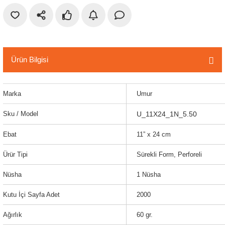
r
etler
Ürün Bilgisi
Marka
Umur
Sku / Model
U_11X24_1N_5.50
Ebat
11” x 24 cm
Ürür Tipi
Sürekli Form, Perforeli
Nüsha
1 Nüsha
Kutu İçi Sayfa Adet
2000
Ağırlık
60 gr.