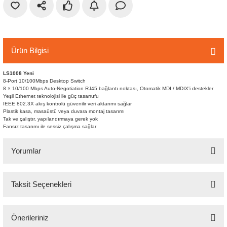
r
etler
Ürün Bilgisi
LS1008 Yeni
8-Port 10/100Mbps Desktop Switch
8 × 10/100 Mbps Auto-Negotiation RJ45 bağlantı noktası, Otomatik MDI / MDIX'i destekler
Yeşil Ethernet teknolojisi ile güç tasarrufu
IEEE 802.3X akış kontrolü güvenilir veri aktarımı sağlar
Plastik kasa, masaüstü veya duvara montaj tasarımı
Tak ve çalıştır, yapılandırmaya gerek yok
Fansız tasarımı ile sessiz çalışma sağlar
Yorumlar
Taksit Seçenekleri
Bu ürüne ilk yorumu siz yapın!
Önerileriniz
Yorum Yaz