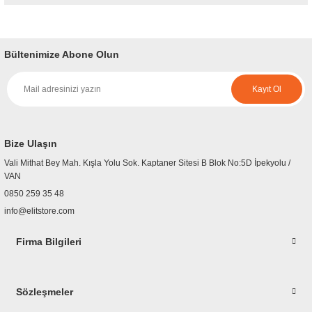
Bu ürünün fiyat bilgisi, resim, ürün açıklamalarında ve diğer konularda
yetersiz gördüğünüz noktaları öneri formunu kullanarak tarafımıza
iletebilirsiniz.
Bültenimize Abone Olun
Görüş ve önerileriniz için teşekkür ederiz.
Kayıt Ol
Ürün resmi kalitesiz, bozuk veya görüntülenemiyor.
Ürün açıklamasında eksik bilgiler bulunuyor.
Ürün bilgilerinde hatalar bulunuyor.
Bize Ulaşın
Ürün fiyatı diğer sitelerden daha pahalı.
Vali Mithat Bey Mah. Kışla Yolu Sok. Kaptaner Sitesi B Blok No:5D İpekyolu /
Bu ürüne benzer farklı alternatifler olmalı.
VAN
0850 259 35 48
info@elitstore.com
Firma Bilgileri
Gönder
Sözleşmeler