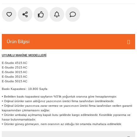
r
etler
Ürün Bilgisi
UYUMLU MAKİNE MODELLERİ
E-Studio 4515 AC
E-Studio 2515 AC
E-Studio 3015 AC
E-Studio 3515 AC
E-Studio 5015 AC
Baskı Kapasitesi : 19.800 Sayfa
• Belirtilen baskı kapasitesi sayfanın %5’lik yoğunluk oranına göre hesaplanmıştır.
• Orijinal ürünler satın aldığınız yazıcınızın üretici firma tarafından üretilmektedir.
• Orijinal ürünler yazıcınıza zarar vermez ve yazıcınızın üretici firma tarafından verilen garanti
kapsamından çıkmamasını sağlar.
• Ürünler ambalajı açılmamış kapalı kutu şeklinde kargo edilmektedir. Kesinlikle yıpranma ve
hasar bulunmamaktadır.
• Ürünler güneş görmeyen, nem oranının az olduğu bir ortamda muhafaza edilmelidir.