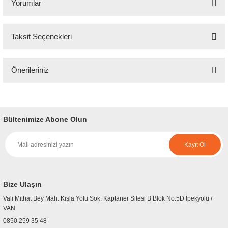
Yorumlar
Taksit Seçenekleri
Bu ürüne ilk yorumu siz yapın!
Önerileriniz
Yorum Yaz
Bu ürünün fiyat bilgisi, resim, ürün açıklamalarında ve diğer konularda
yetersiz gördüğünüz noktaları öneri formunu kullanarak tarafımıza
iletebilirsiniz.
Bültenimize Abone Olun
Görüş ve önerileriniz için teşekkür ederiz.
Kayıt Ol
Ürün resmi kalitesiz, bozuk veya görüntülenemiyor.
Ürün açıklamasında eksik bilgiler bulunuyor.
Ürün bilgilerinde hatalar bulunuyor.
Bize Ulaşın
Ürün fiyatı diğer sitelerden daha pahalı.
Vali Mithat Bey Mah. Kışla Yolu Sok. Kaptaner Sitesi B Blok No:5D İpekyolu /
Bu ürüne benzer farklı alternatifler olmalı.
VAN
0850 259 35 48