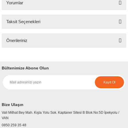
Yorumlar
Taksit Seçenekleri
Bu ürüne ilk yorumu siz yapın!
Önerileriniz
Yorum Yaz
Bu ürünün fiyat bilgisi, resim, ürün açıklamalarında ve diğer konularda
yetersiz gördüğünüz noktaları öneri formunu kullanarak tarafımıza
iletebilirsiniz.
Bültenimize Abone Olun
Görüş ve önerileriniz için teşekkür ederiz.
Kayıt Ol
Ürün resmi kalitesiz, bozuk veya görüntülenemiyor.
Ürün açıklamasında eksik bilgiler bulunuyor.
Ürün bilgilerinde hatalar bulunuyor.
Bize Ulaşın
Ürün fiyatı diğer sitelerden daha pahalı.
Vali Mithat Bey Mah. Kışla Yolu Sok. Kaptaner Sitesi B Blok No:5D İpekyolu /
Bu ürüne benzer farklı alternatifler olmalı.
VAN
0850 259 35 48