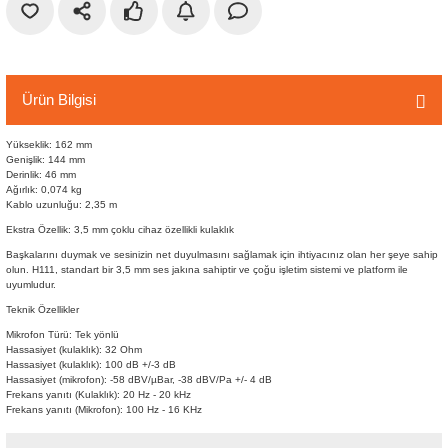
r
etler
Ürün Bilgisi
Yükseklik: 162 mm
Genişlik: 144 mm
Derinlik: 46 mm
Ağırlık: 0,074 kg
Kablo uzunluğu: 2,35 m
Ekstra Özellik: 3,5 mm çoklu cihaz özellikli kulaklık
Başkalarını duymak ve sesinizin net duyulmasını sağlamak için ihtiyacınız olan her şeye sahip
olun. H111, standart bir 3,5 mm ses jakına sahiptir ve çoğu işletim sistemi ve platform ile
uyumludur.
Teknik Özellikler
Mikrofon Türü: Tek yönlü
Hassasiyet (kulaklık): 32 Ohm
Hassasiyet (kulaklık): 100 dB +/-3 dB
Hassasiyet (mikrofon): -58 dBV/µBar, -38 dBV/Pa +/- 4 dB
Frekans yanıtı (Kulaklık): 20 Hz - 20 kHz
Frekans yanıtı (Mikrofon): 100 Hz - 16 KHz