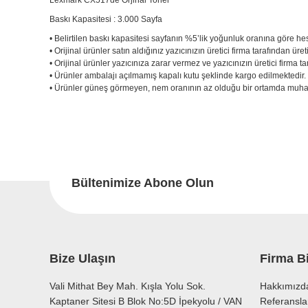
Lexmark CX517de Orjinal Toner
Baskı Kapasitesi : 3.000 Sayfa
• Belirtilen baskı kapasitesi sayfanın %5’lik yoğunluk oranına göre he
• Orijinal ürünler satın aldığınız yazıcınızın üretici firma tarafından üret
• Orijinal ürünler yazıcınıza zarar vermez ve yazıcınızın üretici firma
• Ürünler ambalajı açılmamış kapalı kutu şeklinde kargo edilmektedir
• Ürünler güneş görmeyen, nem oranının az olduğu bir ortamda muhaf
Bu ürünün fiyat bilgisi, resim, ürün açıklamalarında ve diğer konu
Görüş ve önerileriniz için teşekkür ederiz.
Bu
Ürün resmi kalitesiz, bozuk veya görüntülenemiyor.
Ürün açıklamasında eksik bilgiler bulunuyor.
Bültenimize Abone Olun
Ürün bilgilerinde hatalar bulunuyor.
Ürün fiyatı diğer sitelerden daha pahalı.
Bu ürüne benzer farklı alternatifler olmalı.
Bize Ulaşın
Firma Bi
Vali Mithat Bey Mah. Kışla Yolu Sok.
Hakkımızd
Kaptaner Sitesi B Blok No:5D İpekyolu / VAN
Referansla