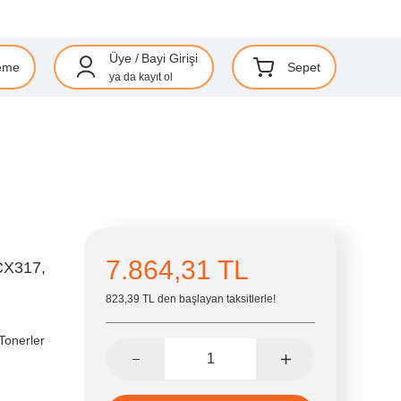
Üye
/
Bayi Girişi
eme
Sepet
ya da
kayıt ol
7.864,31 TL
CX317,
823,39 TL den başlayan taksitlerle!
Tonerler