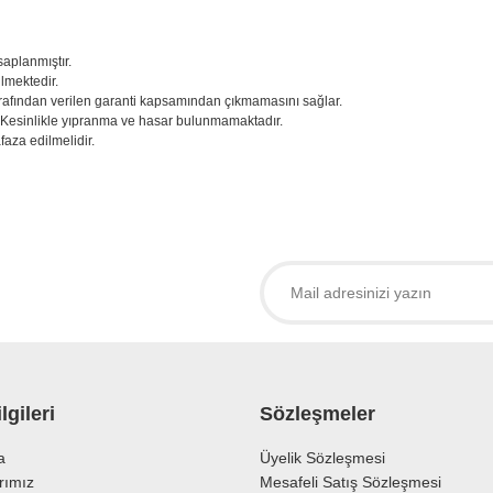
saplanmıştır.
ilmektedir.
 tarafından verilen garanti kapsamından çıkmamasını sağlar.
. Kesinlikle yıpranma ve hasar bulunmamaktadır.
aza edilmelidir.
larda yetersiz gördüğünüz noktaları öneri formunu kullanarak tarafımıza iletebil
 ürüne ilk yorumu siz yapın!
Yorum Yaz
lgileri
Sözleşmeler
a
Üyelik Sözleşmesi
rımız
Mesafeli Satış Sözleşmesi