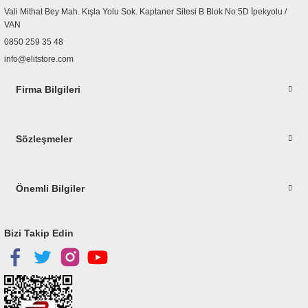
Ürün fiyatı diğer sitelerden daha pahalı.
Vali Mithat Bey Mah. Kışla Yolu Sok. Kaptaner Sitesi B Blok No:5D İpekyolu /
Bu ürüne benzer farklı alternatifler olmalı.
VAN
0850 259 35 48
info@elitstore.com
Firma Bilgileri
Gönder
Sözleşmeler
Önemli Bilgiler
Bizi Takip Edin