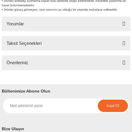
• Ürünler ambalajı açılmamış kapalı kutu şeklinde kargo edilmektedir. Kesinlikle yıpranma ve
hasar bulunmamaktadır.
• Ürünler güneş görmeyen, nem oranının az olduğu bir ortamda muhafaza edilmelidir.
Yorumlar
Taksit Seçenekleri
Bu ürüne ilk yorumu siz yapın!
Önerileriniz
Yorum Yaz
Bu ürünün fiyat bilgisi, resim, ürün açıklamalarında ve diğer konularda
yetersiz gördüğünüz noktaları öneri formunu kullanarak tarafımıza
iletebilirsiniz.
Bültenimize Abone Olun
Görüş ve önerileriniz için teşekkür ederiz.
Kayıt Ol
Ürün resmi kalitesiz, bozuk veya görüntülenemiyor.
Ürün açıklamasında eksik bilgiler bulunuyor.
Ürün bilgilerinde hatalar bulunuyor.
Bize Ulaşın