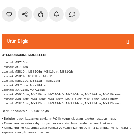
r
etler
Ürün Bilgisi
UYUMLU MAKİNE MODELLERİ
Lexmark MS710dn
Lexmark MS711dn
Lexmark MS810n, MS810dn, MS810dtn, MS810de
Lexmark MS811n, MS811dn, MS811dtn
Lexmark MS812de, MS812dn, MS812dtn
Lexmark MX710de, MX710dhe
Lexmark MX711de, MX711dhe
Lexmark MX810dfe, MX810dpe, MX810dxfe, MX810dxpe, MX810dme, MX810dxme
Lexmark MX811dfe, MX811dpe, MX811dxfe, MX811dxpe, MX811dme, MX811dxme
Lexmark MX812dfe, MX812dpe, MX812dxfe, MX812dxpe, MX812dme, MX812dxme
Baskı Kapasitesi : 100.000 Sayfa
• Belirtilen baskı kapasitesi sayfanın %5’lik yoğunluk oranına göre hesaplanmıştır.
• Orijinal ürünler satın aldığınız yazıcınızın üretici firma tarafından üretilmektedir.
• Orijinal ürünler yazıcınıza zarar vermez ve yazıcınızın üretici firma tarafından verilen garanti
kapsamından çıkmamasını sağlar.