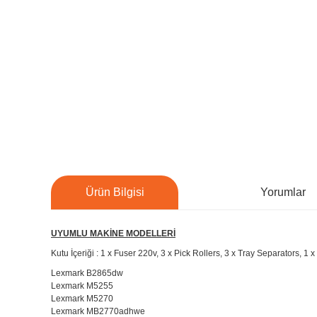
Ürün Bilgisi
Yorumlar
UYUMLU MAKİNE MODELLERİ
Kutu İçeriği : 1 x Fuser 220v, 3 x Pick Rollers, 3 x Tray Separators, 1 x
Lexmark B2865dw
Lexmark M5255
Lexmark M5270
Lexmark MB2770adhwe