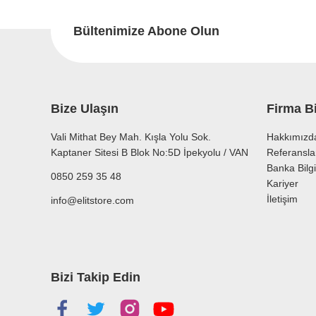
Ürün resmi kalitesiz, bozuk veya görüntülenemiyor.
Ürün açıklamasında eksik bilgiler bulunuyor.
Bültenimize Abone Olun
Ürün bilgilerinde hatalar bulunuyor.
Ürün fiyatı diğer sitelerden daha pahalı.
Bu ürüne benzer farklı alternatifler olmalı.
Bize Ulaşın
Firma Bi
Vali Mithat Bey Mah. Kışla Yolu Sok.
Hakkımızd
Kaptaner Sitesi B Blok No:5D İpekyolu / VAN
Referansla
Banka Bilgi
0850 259 35 48
Kariyer
İletişim
info@elitstore.com
Bizi Takip Edin