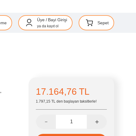
Üye
/
Bayi Girişi
eme
Sepet
ya da
kayıt ol
17.164,76 TL
,
1.797,15 TL den başlayan taksitlerle!