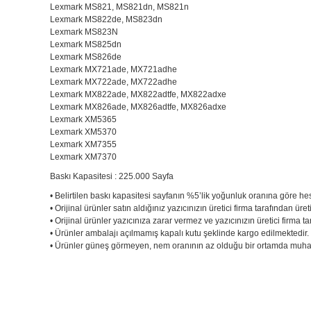
Lexmark MS821, MS821dn, MS821n
Lexmark MS822de, MS823dn
Lexmark MS823N
Lexmark MS825dn
Lexmark MS826de
Lexmark MX721ade, MX721adhe
Lexmark MX722ade, MX722adhe
Lexmark MX822ade, MX822adtfe, MX822adxe
Lexmark MX826ade, MX826adtfe, MX826adxe
Lexmark XM5365
Lexmark XM5370
Lexmark XM7355
Lexmark XM7370
Baskı Kapasitesi : 225.000 Sayfa
• Belirtilen baskı kapasitesi sayfanın %5’lik yoğunluk oranına göre he
• Orijinal ürünler satın aldığınız yazıcınızın üretici firma tarafından üret
• Orijinal ürünler yazıcınıza zarar vermez ve yazıcınızın üretici firma
• Ürünler ambalajı açılmamış kapalı kutu şeklinde kargo edilmektedir
• Ürünler güneş görmeyen, nem oranının az olduğu bir ortamda muhaf
Bu ürünün fiyat bilgisi, resim, ürün açıklamalarında ve diğer konu
Görüş ve önerileriniz için teşekkür ederiz.
Bu