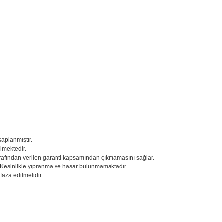
saplanmıştır.
ilmektedir.
 tarafından verilen garanti kapsamından çıkmamasını sağlar.
. Kesinlikle yıpranma ve hasar bulunmamaktadır.
aza edilmelidir.
larda yetersiz gördüğünüz noktaları öneri formunu kullanarak tarafımıza iletebil
 ürüne ilk yorumu siz yapın!