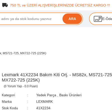
750 TL ve ÜZERİ ALIŞVERİŞLERİNİZDE ÜCRETSİZ KARGO !!!
E-Öd
ARA
2x, MS721-725, MX722-725 (225K)
Lexmark 41X2234 Bakım Kiti Orj. - MS82x, MS721-725
MX722-725 (225K)
(0 Yorum Yap - 0.0 Puan)
Kategori
Yedek Parça
,
Baskı Ürünleri
Marka
LEXMARK
Stok Kodu
41X2234