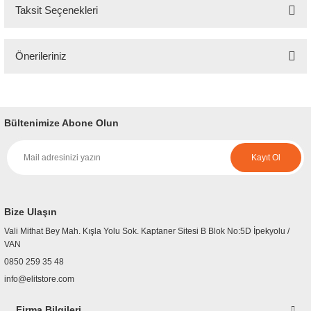
Taksit Seçenekleri
Bu ürüne ilk yorumu siz yapın!
Önerileriniz
Yorum Yaz
Bu ürünün fiyat bilgisi, resim, ürün açıklamalarında ve diğer konularda
yetersiz gördüğünüz noktaları öneri formunu kullanarak tarafımıza
iletebilirsiniz.
Bültenimize Abone Olun
Görüş ve önerileriniz için teşekkür ederiz.
Kayıt Ol
Ürün resmi kalitesiz, bozuk veya görüntülenemiyor.
Ürün açıklamasında eksik bilgiler bulunuyor.
Ürün bilgilerinde hatalar bulunuyor.
Bize Ulaşın
Ürün fiyatı diğer sitelerden daha pahalı.
Vali Mithat Bey Mah. Kışla Yolu Sok. Kaptaner Sitesi B Blok No:5D İpekyolu /
Bu ürüne benzer farklı alternatifler olmalı.
VAN
0850 259 35 48
info@elitstore.com
Firma Bilgileri