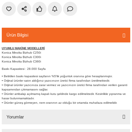
r
etler
Ürün Bilgisi
UYUMLU MAKİNE MODELLERİ
Konica Minolta Bizhub C250i
Konica Minolta Bizhub C300i
Konica Minolta Bizhub C360i
Baskı Kapasitesi : 28.000 Sayfa
• Belirtilen baskı kapasitesi sayfanın %5’lik yoğunluk oranına göre hesaplanmıştır.
• Orijinal ürünler satın aldığınız yazıcınızın üretici firma tarafından üretilmektedir.
• Orijinal ürünler yazıcınıza zarar vermez ve yazıcınızın üretici firma tarafından verilen garanti
kapsamından çıkmamasını sağlar.
• Ürünler ambalajı açılmamış kapalı kutu şeklinde kargo edilmektedir. Kesinlikle yıpranma ve
hasar bulunmamaktadır.
• Ürünler güneş görmeyen, nem oranının az olduğu bir ortamda muhafaza edilmelidir.
Yorumlar