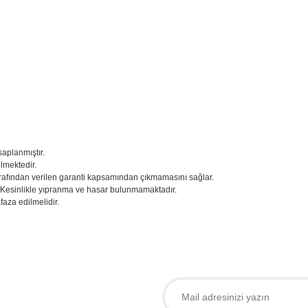
saplanmıştır.
ilmektedir.
 tarafından verilen garanti kapsamından çıkmamasını sağlar.
. Kesinlikle yıpranma ve hasar bulunmamaktadır.
aza edilmelidir.
larda yetersiz gördüğünüz noktaları öneri formunu kullanarak tarafımıza iletebil
 ürüne ilk yorumu siz yapın!
Yorum Yaz