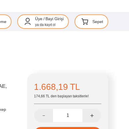
Üye
/
Bayi Girişi
eme
Sepet
ya da
kayıt ol
1.668,19 TL
AE,
174,66 TL den başlayan taksitlerle!
kep