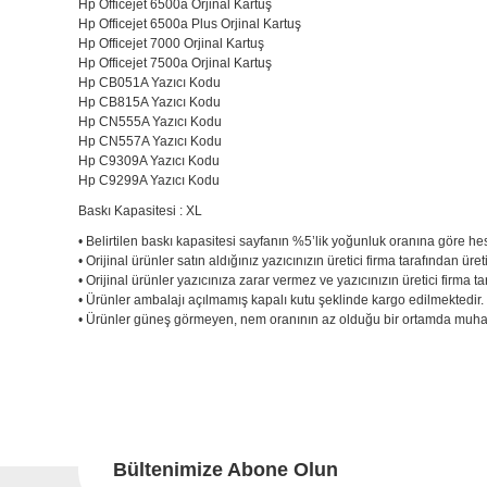
Hp Officejet 6500a Orjinal Kartuş
Hp Officejet 6500a Plus Orjinal Kartuş
Hp Officejet 7000 Orjinal Kartuş
Hp Officejet 7500a Orjinal Kartuş
Hp CB051A Yazıcı Kodu
Hp CB815A Yazıcı Kodu
Hp CN555A Yazıcı Kodu
Hp CN557A Yazıcı Kodu
Hp C9309A Yazıcı Kodu
Hp C9299A Yazıcı Kodu
Baskı Kapasitesi : XL
• Belirtilen baskı kapasitesi sayfanın %5’lik yoğunluk oranına göre he
• Orijinal ürünler satın aldığınız yazıcınızın üretici firma tarafından üret
• Orijinal ürünler yazıcınıza zarar vermez ve yazıcınızın üretici firma
• Ürünler ambalajı açılmamış kapalı kutu şeklinde kargo edilmektedir
• Ürünler güneş görmeyen, nem oranının az olduğu bir ortamda muhaf
Bu ürünün fiyat bilgisi, resim, ürün açıklamalarında ve diğer konu
Görüş ve önerileriniz için teşekkür ederiz.
Bu
Ürün resmi kalitesiz, bozuk veya görüntülenemiyor.
Ürün açıklamasında eksik bilgiler bulunuyor.
Bültenimize Abone Olun