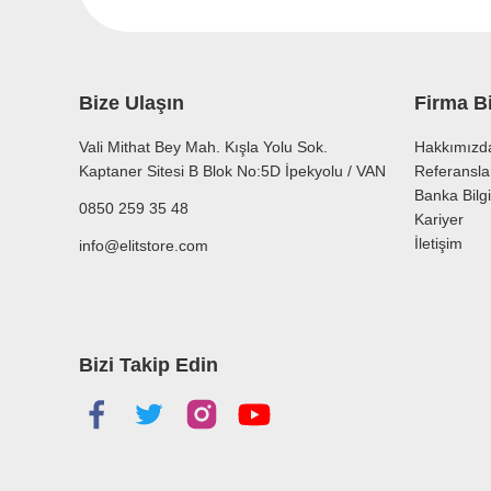
Ürün bilgilerinde hatalar bulunuyor.
Ürün fiyatı diğer sitelerden daha pahalı.
Bu ürüne benzer farklı alternatifler olmalı.
Bize Ulaşın
Firma Bi
Vali Mithat Bey Mah. Kışla Yolu Sok.
Hakkımızd
Kaptaner Sitesi B Blok No:5D İpekyolu / VAN
Referansla
Banka Bilgi
0850 259 35 48
Kariyer
İletişim
info@elitstore.com
Bizi Takip Edin