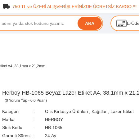
750 TL ve ÜZERİ ALIŞVERİŞLERİNİZDE ÜCRETSİZ KARGO !!!
E-Öd
ARA
tiket A4, 38,1mm x 21,2mm
Herboy HB-1065 Beyaz Lazer Etiket A4, 38,1mm x 21
(0 Yorum Yap - 0.0 Puan)
Kategori
Ofis Kırtasiye Ürünleri
,
Kağıtlar
,
Lazer Etiket
Marka
HERBOY
Stok Kodu
HB-1065
Garanti Süresi
24 Ay