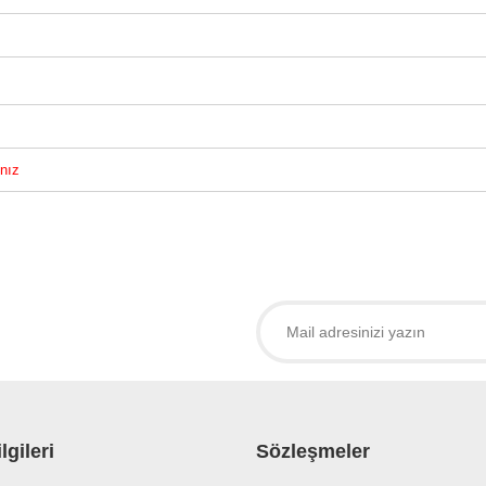
ınız
larda yetersiz gördüğünüz noktaları öneri formunu kullanarak tarafımıza iletebil
 ürüne ilk yorumu siz yapın!
Yorum Yaz
lgileri
Sözleşmeler