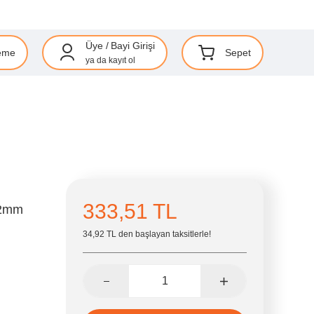
Üye
/
Bayi Girişi
eme
Sepet
ya da
kayıt ol
333,51 TL
,2mm
34,92 TL den başlayan taksitlerle!