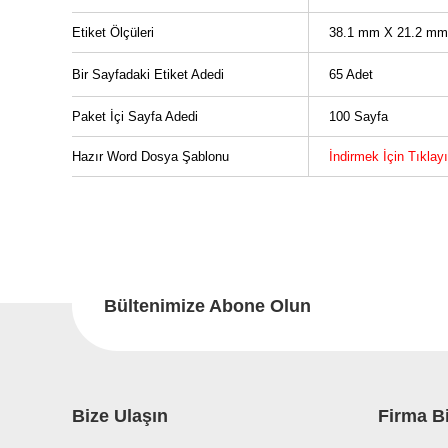
Etiket Ölçüleri
38.1 mm X 21.2 mm
Bir Sayfadaki Etiket Adedi
65 Adet
Paket İçi Sayfa Adedi
100 Sayfa
Hazır Word Dosya Şablonu
İndirmek İçin Tıklay
Bu ürünün fiyat bilgisi, resim, ürün açıklamalarında ve diğer konu
Görüş ve önerileriniz için teşekkür ederiz.
Bu
Ürün resmi kalitesiz, bozuk veya görüntülenemiyor.
Ürün açıklamasında eksik bilgiler bulunuyor.
Bültenimize Abone Olun
Ürün bilgilerinde hatalar bulunuyor.
Ürün fiyatı diğer sitelerden daha pahalı.
Bu ürüne benzer farklı alternatifler olmalı.
Bize Ulaşın
Firma Bi