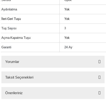
Aydınlatma
Yok
İleri-Geri Tuşu
Yok
Tuş Sayısı
3
Açma-Kapatma Tuşu
Yok
Garanti
24 Ay
Yorumlar
Taksit Seçenekleri
Bu ürüne ilk yorumu siz yapın!
Önerileriniz
Yorum Yaz
Bu ürünün fiyat bilgisi, resim, ürün açıklamalarında ve diğer konularda