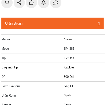
r
etler
Ürün Bilgisi
Marka
Everest
Model
SM-385
Tipi
Ev-Ofis
Bağlantı Tipi
Kablolu
DPI
800 Dpi
Form Faktörü
Sağ El
Ürün Rengi
Siyah
Sensör
Optik