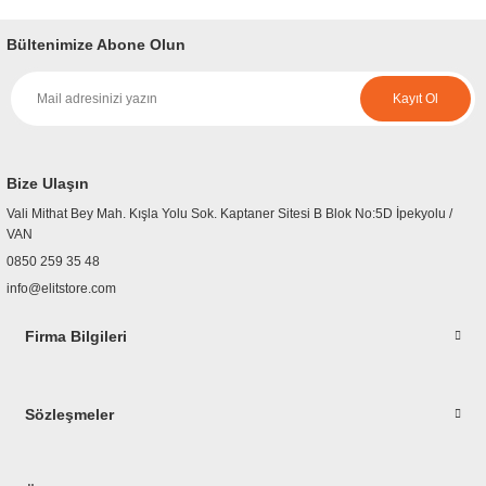
yetersiz gördüğünüz noktaları öneri formunu kullanarak tarafımıza
iletebilirsiniz.
Bültenimize Abone Olun
Görüş ve önerileriniz için teşekkür ederiz.
Kayıt Ol
Ürün resmi kalitesiz, bozuk veya görüntülenemiyor.
Ürün açıklamasında eksik bilgiler bulunuyor.
Ürün bilgilerinde hatalar bulunuyor.
Bize Ulaşın
Ürün fiyatı diğer sitelerden daha pahalı.
Vali Mithat Bey Mah. Kışla Yolu Sok. Kaptaner Sitesi B Blok No:5D İpekyolu /
Bu ürüne benzer farklı alternatifler olmalı.
VAN
0850 259 35 48
info@elitstore.com
Firma Bilgileri
Gönder
Sözleşmeler