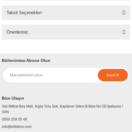
Taksit Seçenekleri
Bu ürüne ilk yorumu siz yapın!
Önerileriniz
Yorum Yaz
Bu ürünün fiyat bilgisi, resim, ürün açıklamalarında ve diğer konularda
yetersiz gördüğünüz noktaları öneri formunu kullanarak tarafımıza
iletebilirsiniz.
Bültenimize Abone Olun
Görüş ve önerileriniz için teşekkür ederiz.
Kayıt Ol
Ürün resmi kalitesiz, bozuk veya görüntülenemiyor.
Ürün açıklamasında eksik bilgiler bulunuyor.
Ürün bilgilerinde hatalar bulunuyor.
Bize Ulaşın
Ürün fiyatı diğer sitelerden daha pahalı.
Vali Mithat Bey Mah. Kışla Yolu Sok. Kaptaner Sitesi B Blok No:5D İpekyolu /
Bu ürüne benzer farklı alternatifler olmalı.
VAN
0850 259 35 48
info@elitstore.com