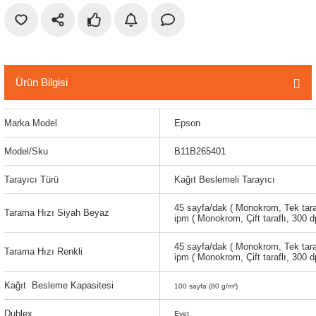
r
etler
Ürün Bilgisi
Marka Model
Epson
Model/Sku
B11B265401
Tarayıcı Türü
Kağıt Beslemeli Tarayıcı
45 sayfa/dak ( Monokrom, Tek tarafl
Tarama Hızı Siyah Beyaz
ipm ( Monokrom, Çift taraflı, 300 dp
45 sayfa/dak ( Monokrom, Tek tarafl
Tarama Hızı Renkli
ipm ( Monokrom, Çift taraflı, 300 dp
Kağıt
Besleme Kapasitesi
100 sayfa (80 g/m²)
Dublex
Evet