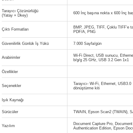
Tarayıcı Çözünürlüğü
600 İnç başına nokta x 600 İnç ba
(Yatay × Dkey)
BMP, JPEG, TIFF, Çoklu TIFF’e ta
Çıktı Formatları
PDF/A, PNG
Güvenilirlik Günlük İş Yükü
7.000 Sayfa/gün
Wi-Fi Direct, USB sunucu, Ethern
Arabirimler
b/g/g 25 GHz, USB 3.2 Gen 1x1
Özellikler
Tarayıcı- Wi-Fi, Ethernet, USB3.0
Seçenekler
dönüştürme kiti
Işık Kaynağı
Sürücüler
TWAIN, Epson Scan2 (TWAIN), SAN
Document Capture Pro, Document C
Yazılım
Authentication Edition, Epson D