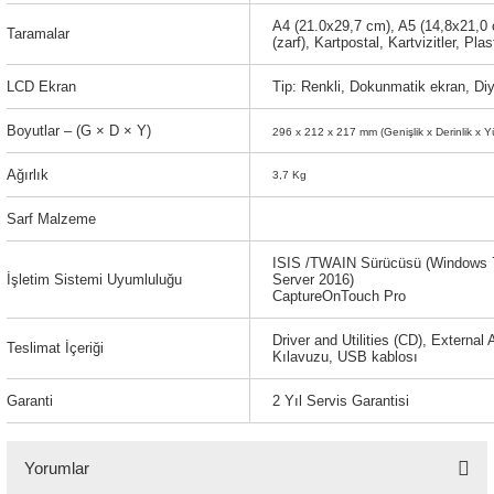
A4 (21.0x29,7 cm), A5 (14,8x21,0 
Taramalar
(zarf), Kartpostal, Kartvizitler, Plas
LCD Ekran
Tip: Renkli, Dokunmatik ekran, Di
Boyutlar – (G × D × Y)
296‎ x 212 x 217 mm (Genişlik x Derinlik x Y
Ağırlık
3,7 Kg
Sarf Malzeme
ISIS /TWAIN Sürücüsü (Windows 7 
İşletim Sistemi Uyumluluğu
Server 2016)
CaptureOnTouch Pro
Driver and Utilities (CD), External
Teslimat İçeriği
Kılavuzu, USB kablosı
Garanti
2 Yıl Servis Garantisi
Yorumlar