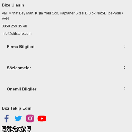
Ürün bilgilerinde hatalar bulunuyor.
Bize Ulaşın
Ürün fiyatı diğer sitelerden daha pahalı.
Vali Mithat Bey Mah. Kışla Yolu Sok. Kaptaner Sitesi B Blok No:5D İpekyolu /
Bu ürüne benzer farklı alternatifler olmalı.
VAN
0850 259 35 48
info@elitstore.com
Firma Bilgileri
Gönder
Sözleşmeler
Önemli Bilgiler
Bizi Takip Edin