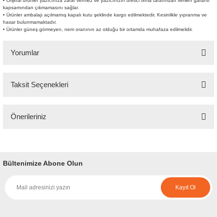
• Orijinal ürünler yazıcınıza zarar vermez ve yazıcınızın üretici firma tarafından verilen garanti
kapsamından çıkmamasını sağlar.
• Ürünler ambalajı açılmamış kapalı kutu şeklinde kargo edilmektedir. Kesinlikle yıpranma ve
hasar bulunmamaktadır.
• Ürünler güneş görmeyen, nem oranının az olduğu bir ortamda muhafaza edilmelidir.
Yorumlar
Taksit Seçenekleri
Bu ürüne ilk yorumu siz yapın!
Önerileriniz
Yorum Yaz
Bu ürünün fiyat bilgisi, resim, ürün açıklamalarında ve diğer konularda
yetersiz gördüğünüz noktaları öneri formunu kullanarak tarafımıza
iletebilirsiniz.
Bültenimize Abone Olun
Görüş ve önerileriniz için teşekkür ederiz.
Kayıt Ol
Ürün resmi kalitesiz, bozuk veya görüntülenemiyor.
Ürün açıklamasında eksik bilgiler bulunuyor.