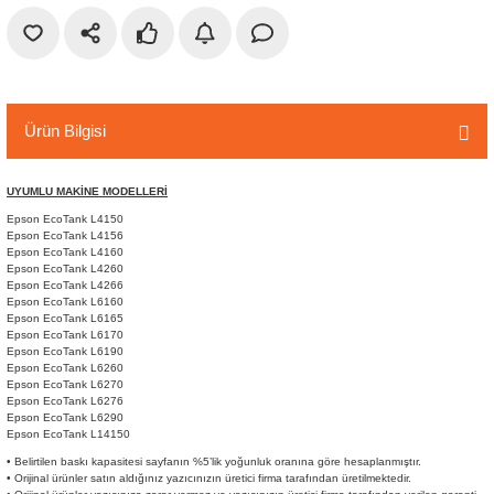
r
etler
Ürün Bilgisi
UYUMLU MAKİNE MODELLERİ
Epson EcoTank L4150
Epson EcoTank L4156
Epson EcoTank L4160
Epson EcoTank L4260
Epson EcoTank L4266
Epson EcoTank L6160
Epson EcoTank L6165
Epson EcoTank L6170
Epson EcoTank L6190
Epson EcoTank L6260
Epson EcoTank L6270
Epson EcoTank L6276
Epson EcoTank L6290
Epson EcoTank L14150
• Belirtilen baskı kapasitesi sayfanın %5’lik yoğunluk oranına göre hesaplanmıştır.
• Orijinal ürünler satın aldığınız yazıcınızın üretici firma tarafından üretilmektedir.