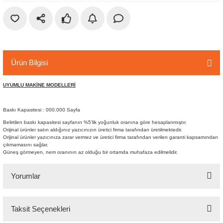
r
etler
Ürün Bilgisi
UYUMLU MAKİNE MODELLERİ
Baskı Kapasitesi : 000.000 Sayfa
Belirtilen baskı kapasitesi sayfanın %5’lik yoğunluk oranına göre hesaplanmıştır.
Orijinal ürünler satın aldığınız yazıcınızın üretici firma tarafından üretilmektedir.
Orijinal ürünler yazıcınıza zarar vermez ve üretici firma tarafından verilen garanti kapsamından
çıkmamasını sağlar.
Güneş görmeyen, nem oranının az olduğu bir ortamda muhafaza edilmelidir.
Yorumlar
Taksit Seçenekleri
Bu ürüne ilk yorumu siz yapın!