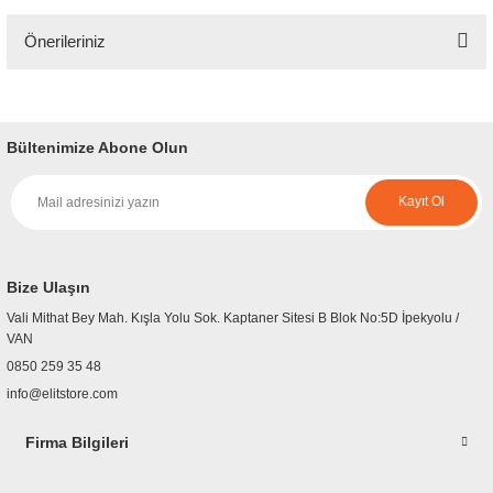
Önerileriniz
Yorum Yaz
Bu ürünün fiyat bilgisi, resim, ürün açıklamalarında ve diğer konularda
yetersiz gördüğünüz noktaları öneri formunu kullanarak tarafımıza
iletebilirsiniz.
Bültenimize Abone Olun
Görüş ve önerileriniz için teşekkür ederiz.
Kayıt Ol
Ürün resmi kalitesiz, bozuk veya görüntülenemiyor.
Ürün açıklamasında eksik bilgiler bulunuyor.
Ürün bilgilerinde hatalar bulunuyor.
Bize Ulaşın
Ürün fiyatı diğer sitelerden daha pahalı.
Vali Mithat Bey Mah. Kışla Yolu Sok. Kaptaner Sitesi B Blok No:5D İpekyolu /
Bu ürüne benzer farklı alternatifler olmalı.
VAN
0850 259 35 48
info@elitstore.com
Firma Bilgileri
Gönder