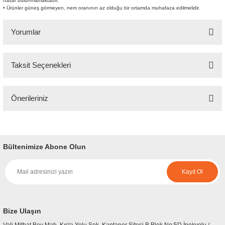
hasar bulunmamaktadır.
• Ürünler güneş görmeyen, nem oranının az olduğu bir ortamda muhafaza edilmelidir.
Yorumlar
Taksit Seçenekleri
Bu ürüne ilk yorumu siz yapın!
Önerileriniz
Yorum Yaz
Bu ürünün fiyat bilgisi, resim, ürün açıklamalarında ve diğer konularda
yetersiz gördüğünüz noktaları öneri formunu kullanarak tarafımıza
iletebilirsiniz.
Bültenimize Abone Olun
Görüş ve önerileriniz için teşekkür ederiz.
Kayıt Ol
Ürün resmi kalitesiz, bozuk veya görüntülenemiyor.
Ürün açıklamasında eksik bilgiler bulunuyor.
Ürün bilgilerinde hatalar bulunuyor.
Bize Ulaşın
Ürün fiyatı diğer sitelerden daha pahalı.
Vali Mithat Bey Mah. Kışla Yolu Sok. Kaptaner Sitesi B Blok No:5D İpekyolu /