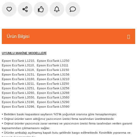
r
etler
Ürün Bilgisi
UYUMLU MAKİNE MODELLERİ
Epson EcoTank L1210, Epson EcoTank L1250
Epson EcoTank L3110, Epson EcoTank L3111
Epson EcoTank L3116, Epson EcoTank L3150
Epson EcoTank L3151, Epson EcoTank L3156
Epson EcoTank L3160, Epson EcoTank L3210
Epson EcoTank L3211, Epson EcoTank L3250
Epson EcoTank L3251, Epson EcoTank L3256
Epson EcoTank L3260, Epson EcoTank L3266
Epson EcoTank L3550, Epson EcoTank L3560
Epson EcoTank L5190, Epson EcoTank L5290
Epson EcoTank L5296, Epson EcoTank L5590
• Belirtilen baskı kapasitesi sayfanın %5’lik yoğunluk oranına göre hesaplanmıştır.
• Orijinal ürünler satın aldığınız yazıcınızın üretici firma tarafından üretilmektedir.
• Orijinal ürünler yazıcınıza zarar vermez ve yazıcınızın üretici firma tarafından verilen garanti
kapsamından çıkmamasını sağlar.
• Ürünler ambalajı açılmamış kapalı kutu şeklinde kargo edilmektedir. Kesinlikle yıpranma ve