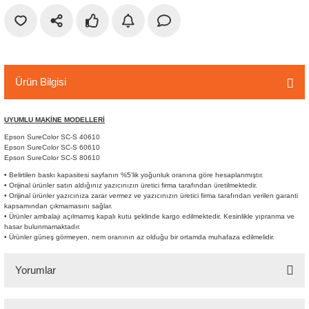
r
etler
Ürün Bilgisi
UYUMLU MAKİNE MODELLERİ
Epson SureColor SC-S 40610
Epson SureColor SC-S 60610
Epson SureColor SC-S 80610
• Belirtilen baskı kapasitesi sayfanın %5’lik yoğunluk oranına göre hesaplanmıştır.
• Orijinal ürünler satın aldığınız yazıcınızın üretici firma tarafından üretilmektedir.
• Orijinal ürünler yazıcınıza zarar vermez ve yazıcınızın üretici firma tarafından verilen garanti
kapsamından çıkmamasını sağlar.
• Ürünler ambalajı açılmamış kapalı kutu şeklinde kargo edilmektedir. Kesinlikle yıpranma ve
hasar bulunmamaktadır.
• Ürünler güneş görmeyen, nem oranının az olduğu bir ortamda muhafaza edilmelidir.
Yorumlar