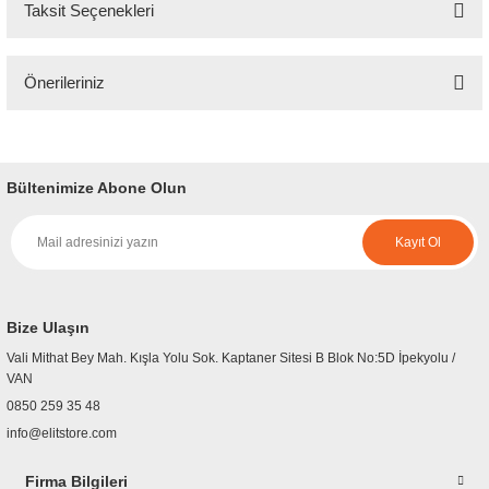
Taksit Seçenekleri
Bu ürüne ilk yorumu siz yapın!
Önerileriniz
Yorum Yaz
Bu ürünün fiyat bilgisi, resim, ürün açıklamalarında ve diğer konularda
yetersiz gördüğünüz noktaları öneri formunu kullanarak tarafımıza
iletebilirsiniz.
Bültenimize Abone Olun
Görüş ve önerileriniz için teşekkür ederiz.
Kayıt Ol
Ürün resmi kalitesiz, bozuk veya görüntülenemiyor.
Ürün açıklamasında eksik bilgiler bulunuyor.
Ürün bilgilerinde hatalar bulunuyor.
Bize Ulaşın
Ürün fiyatı diğer sitelerden daha pahalı.
Vali Mithat Bey Mah. Kışla Yolu Sok. Kaptaner Sitesi B Blok No:5D İpekyolu /
Bu ürüne benzer farklı alternatifler olmalı.
VAN
0850 259 35 48
info@elitstore.com
Firma Bilgileri