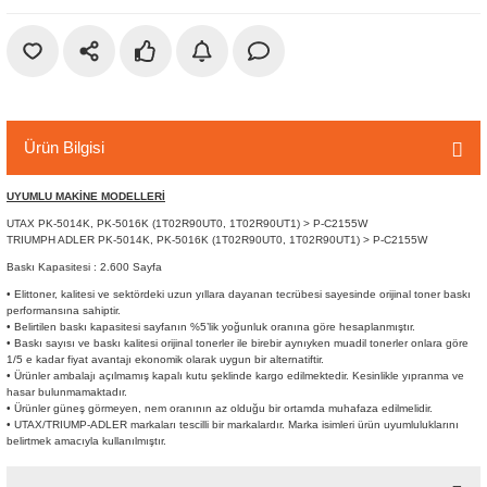
r
etler
Ürün Bilgisi
UYUMLU MAKİNE MODELLERİ
UTAX PK-5014K, PK-5016K (1T02R90UT0, 1T02R90UT1) > P-C2155W
TRIUMPH ADLER PK-5014K, PK-5016K (1T02R90UT0, 1T02R90UT1) > P-C2155W
Baskı Kapasitesi : 2.600 Sayfa
• Elittoner, kalitesi ve sektördeki uzun yıllara dayanan tecrübesi sayesinde orijinal toner baskı
performansına sahiptir.
• Belirtilen baskı kapasitesi sayfanın %5’lik yoğunluk oranına göre hesaplanmıştır.
• Baskı sayısı ve baskı kalitesi orijinal tonerler ile birebir aynıyken muadil tonerler onlara göre
1/5 e kadar fiyat avantajı ekonomik olarak uygun bir alternatiftir.
• Ürünler ambalajı açılmamış kapalı kutu şeklinde kargo edilmektedir. Kesinlikle yıpranma ve
hasar bulunmamaktadır.
• Ürünler güneş görmeyen, nem oranının az olduğu bir ortamda muhafaza edilmelidir.
• UTAX/TRIUMP-ADLER markaları tescilli bir markalardır. Marka isimleri ürün uyumluluklarını
belirtmek amacıyla kullanılmıştır.