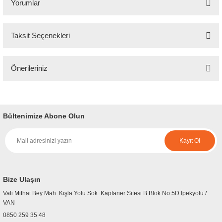
Yorumlar
Taksit Seçenekleri
Bu ürüne ilk yorumu siz yapın!
Önerileriniz
Yorum Yaz
Bu ürünün fiyat bilgisi, resim, ürün açıklamalarında ve diğer konularda
yetersiz gördüğünüz noktaları öneri formunu kullanarak tarafımıza
iletebilirsiniz.
Bültenimize Abone Olun
Görüş ve önerileriniz için teşekkür ederiz.
Kayıt Ol
Ürün resmi kalitesiz, bozuk veya görüntülenemiyor.
Ürün açıklamasında eksik bilgiler bulunuyor.
Ürün bilgilerinde hatalar bulunuyor.
Bize Ulaşın
Ürün fiyatı diğer sitelerden daha pahalı.
Vali Mithat Bey Mah. Kışla Yolu Sok. Kaptaner Sitesi B Blok No:5D İpekyolu /
Bu ürüne benzer farklı alternatifler olmalı.
VAN
0850 259 35 48