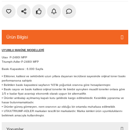
r
etler
Ürün Bilgisi
UYUMLU MAKİNE MODELLERİ
Utax P-2480I MFP
Triumph-Adler P-2480I MFP
Baskı Kapasitesi : 6.000 Sayfa
• Elittoner, kalitesi ve sektördeki uzun yıllara dayanan tecrübesi sayesinde orijinal toner baskı
performansına sahiptir.
• Belirtilen baskı kapasitesi sayfanın %5’lik yoğunluk oranına göre hesaplanmıştır.
• Baskı sayısı ve baskı kalitesi orijinal tonerler ile birebir aynıyken muadil tonerler onlara göre
1/5 e kadar fiyat avantajı ekonomik olarak uygun bir alternatiftir.
• Ürünler ambalajı açılmamış kapalı kutu şeklinde kargo edilmektedir. Kesinlikle yıpranma ve
hasar bulunmamaktadır.
• Ürünler güneş görmeyen, nem oranının az olduğu bir ortamda muhafaza edilmelidir.
• UTAX/TRIUMP-ADLER markaları tescilli bir markalardır. Marka isimleri ürün uyumluluklarını
belirtmek amacıyla kullanılmıştır.
Yorumlar