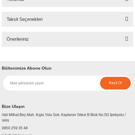
Taksit Seçenekleri
Bu ürüne ilk yorumu siz yapın!
Önerileriniz
Yorum Yaz
Bu ürünün fiyat bilgisi, resim, ürün açıklamalarında ve diğer konularda
yetersiz gördüğünüz noktaları öneri formunu kullanarak tarafımıza
iletebilirsiniz.
Bültenimize Abone Olun
Görüş ve önerileriniz için teşekkür ederiz.
Kayıt Ol
Ürün resmi kalitesiz, bozuk veya görüntülenemiyor.
Ürün açıklamasında eksik bilgiler bulunuyor.
Ürün bilgilerinde hatalar bulunuyor.
Bize Ulaşın
Ürün fiyatı diğer sitelerden daha pahalı.
Vali Mithat Bey Mah. Kışla Yolu Sok. Kaptaner Sitesi B Blok No:5D İpekyolu /
Bu ürüne benzer farklı alternatifler olmalı.
VAN
0850 259 35 48