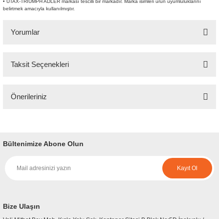
• UTAX-TRIUMPH ADLER markası tescilli bir markadır. Marka isimleri ürün uyumluluklarını
belirtmek amacıyla kullanılmıştır.
Yorumlar
Taksit Seçenekleri
Bu ürüne ilk yorumu siz yapın!
Önerileriniz
Yorum Yaz
Bu ürünün fiyat bilgisi, resim, ürün açıklamalarında ve diğer konularda
yetersiz gördüğünüz noktaları öneri formunu kullanarak tarafımıza
iletebilirsiniz.
Bültenimize Abone Olun
Görüş ve önerileriniz için teşekkür ederiz.
Kayıt Ol
Ürün resmi kalitesiz, bozuk veya görüntülenemiyor.
Ürün açıklamasında eksik bilgiler bulunuyor.
Ürün bilgilerinde hatalar bulunuyor.
Bize Ulaşın
Ürün fiyatı diğer sitelerden daha pahalı.