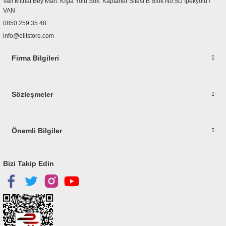
Vali Mithat Bey Mah. Kışla Yolu Sok. Kaptaner Sitesi B Blok No:5D İpekyolu /
Bu ürüne benzer farklı alternatifler olmalı.
VAN
0850 259 35 48
info@elitstore.com
Firma Bilgileri
Gönder
Sözleşmeler
Önemli Bilgiler
Bizi Takip Edin