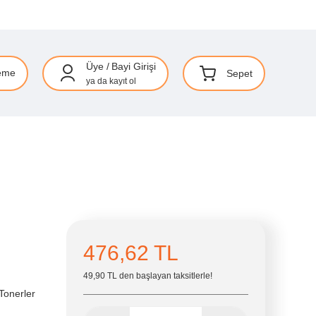
Üye
/
Bayi Girişi
eme
Sepet
ya da
kayıt ol
476,62 TL
49,90 TL den başlayan taksitlerle!
Tonerler