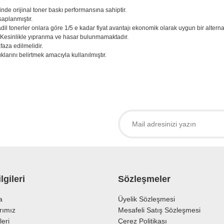
inde orijinal toner baskı performansına sahiptir.
saplanmıştır.
adil tonerler onlara göre 1/5 e kadar fiyat avantajı ekonomik olarak uygun bir alternati
. Kesinlikle yıpranma ve hasar bulunmamaktadır.
aza edilmelidir.
larını belirtmek amacıyla kullanılmıştır.
larda yetersiz gördüğünüz noktaları öneri formunu kullanarak tarafımıza iletebil
 ürüne ilk yorumu siz yapın!
Yorum Yaz
lgileri
Sözleşmeler
a
Üyelik Sözleşmesi
rımız
Mesafeli Satış Sözleşmesi
leri
Çerez Politikası