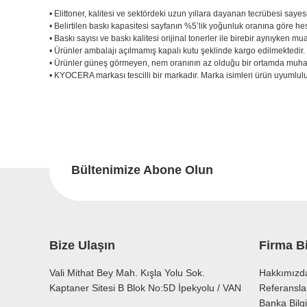
• Elittoner, kalitesi ve sektördeki uzun yıllara dayanan tecrübesi sayes
• Belirtilen baskı kapasitesi sayfanın %5’lik yoğunluk oranına göre he
• Baskı sayısı ve baskı kalitesi orijinal tonerler ile birebir aynıyken mu
• Ürünler ambalajı açılmamış kapalı kutu şeklinde kargo edilmektedir
• Ürünler güneş görmeyen, nem oranının az olduğu bir ortamda muhaf
• KYOCERA markası tescilli bir markadır. Marka isimleri ürün uyumluluk
Bu ürünün fiyat bilgisi, resim, ürün açıklamalarında ve diğer konu
Görüş ve önerileriniz için teşekkür ederiz.
Bu
Ürün resmi kalitesiz, bozuk veya görüntülenemiyor.
Ürün açıklamasında eksik bilgiler bulunuyor.
Bültenimize Abone Olun
Ürün bilgilerinde hatalar bulunuyor.
Ürün fiyatı diğer sitelerden daha pahalı.
Bu ürüne benzer farklı alternatifler olmalı.
Bize Ulaşın
Firma Bi
Vali Mithat Bey Mah. Kışla Yolu Sok.
Hakkımızd
Kaptaner Sitesi B Blok No:5D İpekyolu / VAN
Referansla
Banka Bilgi