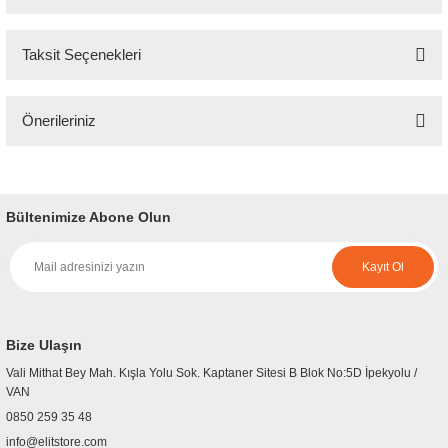
Taksit Seçenekleri
Bu ürüne ilk yorumu siz yapın!
Önerileriniz
Yorum Yaz
Bu ürünün fiyat bilgisi, resim, ürün açıklamalarında ve diğer konularda
yetersiz gördüğünüz noktaları öneri formunu kullanarak tarafımıza
iletebilirsiniz.
Bültenimize Abone Olun
Görüş ve önerileriniz için teşekkür ederiz.
Kayıt Ol
Ürün resmi kalitesiz, bozuk veya görüntülenemiyor.
Ürün açıklamasında eksik bilgiler bulunuyor.
Ürün bilgilerinde hatalar bulunuyor.
Bize Ulaşın
Ürün fiyatı diğer sitelerden daha pahalı.
Vali Mithat Bey Mah. Kışla Yolu Sok. Kaptaner Sitesi B Blok No:5D İpekyolu /
Bu ürüne benzer farklı alternatifler olmalı.
VAN
0850 259 35 48
info@elitstore.com