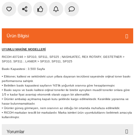
r
etler
Ürün Bilgisi
UYUMLU MAKİNE MODELLERİ
RICOH 407246 > SP310, SP311, SP325 ; NASHUATEC, REX ROTARY, GESTETNER >
SP310, SP311 ; LANIER > SP310, SP311, SP325
Baskı Kapasitesi : 3.500 Sayfa
• Elittoner, kalitesi ve sektördeki uzun yıllara dayanan tecrübesi sayesinde orijinal toner baskı
performansına sahiptir.
• Belirtilen baskı kapasitesi sayfanın %5’lik yoğunluk oranına göre hesaplanmıştır.
• Baskı sayısı ve baskı kalitesi orijinal tonerler ile birebir aynıyken muadil tonerler onlara göre
1/5 e kadar fiyat avantajı ekonomik olarak uygun bir alternatiftir.
• Ürünler ambalajı açılmamış kapalı kutu şeklinde kargo edilmektedir. Kesinlikle yıpranma ve
hasar bulunmamaktadır.
• Ürünler güneş görmeyen, nem oranının az olduğu bir ortamda muhafaza edilmelidir.
• RICOH markaları tescilli bir markalardır. Marka isimleri ürün uyumluluklarını belirtmek amacıyla
kullanılmıştır.
Yorumlar