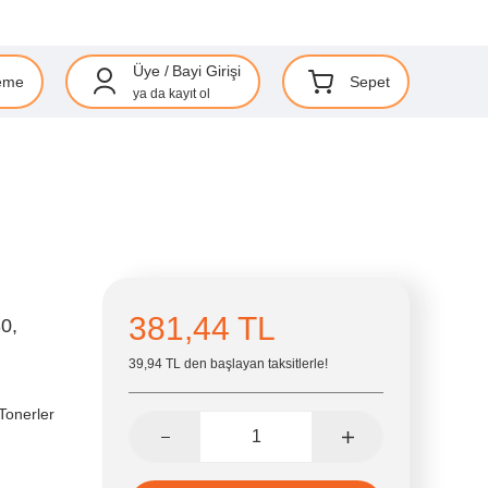
Üye
/
Bayi Girişi
eme
Sepet
ya da
kayıt ol
381,44 TL
0,
39,94 TL den başlayan taksitlerle!
Tonerler