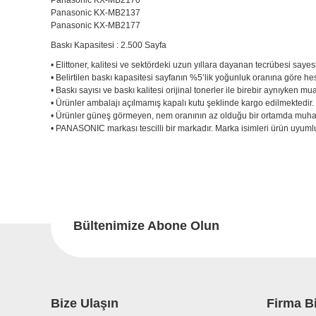
Panasonic KX-MB2170
Panasonic KX-MB2137
Panasonic KX-MB2177
Baskı Kapasitesi : 2.500 Sayfa
• Elittoner, kalitesi ve sektördeki uzun yıllara dayanan tecrübesi sayes
• Belirtilen baskı kapasitesi sayfanın %5’lik yoğunluk oranına göre he
• Baskı sayısı ve baskı kalitesi orijinal tonerler ile birebir aynıyken mu
• Ürünler ambalajı açılmamış kapalı kutu şeklinde kargo edilmektedir
• Ürünler güneş görmeyen, nem oranının az olduğu bir ortamda muhaf
• PANASONIC markası tescilli bir markadır. Marka isimleri ürün uyumlul
Bu ürünün fiyat bilgisi, resim, ürün açıklamalarında ve diğer konu
Görüş ve önerileriniz için teşekkür ederiz.
Bu
Ürün resmi kalitesiz, bozuk veya görüntülenemiyor.
Ürün açıklamasında eksik bilgiler bulunuyor.
Bültenimize Abone Olun
Ürün bilgilerinde hatalar bulunuyor.
Ürün fiyatı diğer sitelerden daha pahalı.
Bu ürüne benzer farklı alternatifler olmalı.
Bize Ulaşın
Firma Bi