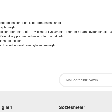
inde orijinal toner baskı performansına sahiptir.
saplanmıştır.
adil tonerler onlara göre 1/5 e kadar fiyat avantajı ekonomik olarak uygun bir alternati
. Kesinlikle yıpranma ve hasar bulunmamaktadır.
aza edilmelidir.
uklarını belirtmek amacıyla kullanılmıştır.
larda yetersiz gördüğünüz noktaları öneri formunu kullanarak tarafımıza iletebil
 ürüne ilk yorumu siz yapın!
Yorum Yaz
lgileri
Sözleşmeler