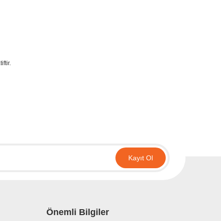
ftir.
irsiniz.
Kayıt Ol
Önemli Bilgiler