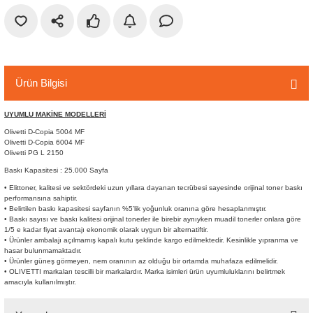
r
etler
Ürün Bilgisi
UYUMLU MAKİNE MODELLERİ
Olivetti D-Copia 5004 MF
Olivetti D-Copia 6004 MF
Olivetti PG L 2150
Baskı Kapasitesi : 25.000 Sayfa
• Elittoner, kalitesi ve sektördeki uzun yıllara dayanan tecrübesi sayesinde orijinal toner baskı
performansına sahiptir.
• Belirtilen baskı kapasitesi sayfanın %5’lik yoğunluk oranına göre hesaplanmıştır.
• Baskı sayısı ve baskı kalitesi orijinal tonerler ile birebir aynıyken muadil tonerler onlara göre
1/5 e kadar fiyat avantajı ekonomik olarak uygun bir alternatiftir.
• Ürünler ambalajı açılmamış kapalı kutu şeklinde kargo edilmektedir. Kesinlikle yıpranma ve
hasar bulunmamaktadır.
• Ürünler güneş görmeyen, nem oranının az olduğu bir ortamda muhafaza edilmelidir.
• OLIVETTI markaları tescilli bir markalardır. Marka isimleri ürün uyumluluklarını belirtmek
amacıyla kullanılmıştır.