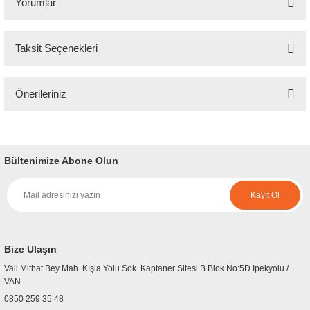
Yorumlar
Taksit Seçenekleri
Bu ürüne ilk yorumu siz yapın!
Önerileriniz
Yorum Yaz
Bu ürünün fiyat bilgisi, resim, ürün açıklamalarında ve diğer konularda
yetersiz gördüğünüz noktaları öneri formunu kullanarak tarafımıza
iletebilirsiniz.
Bültenimize Abone Olun
Görüş ve önerileriniz için teşekkür ederiz.
Kayıt Ol
Ürün resmi kalitesiz, bozuk veya görüntülenemiyor.
Ürün açıklamasında eksik bilgiler bulunuyor.
Ürün bilgilerinde hatalar bulunuyor.
Bize Ulaşın
Ürün fiyatı diğer sitelerden daha pahalı.
Vali Mithat Bey Mah. Kışla Yolu Sok. Kaptaner Sitesi B Blok No:5D İpekyolu /
Bu ürüne benzer farklı alternatifler olmalı.
VAN
0850 259 35 48