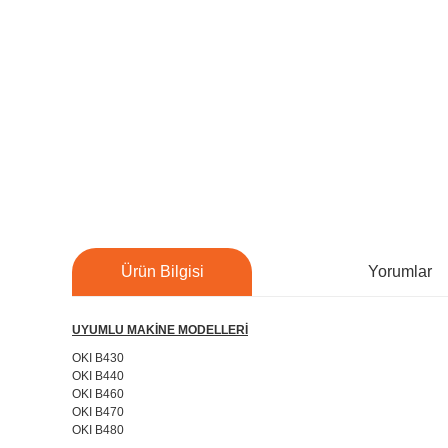
Ürün Bilgisi
Yorumlar
UYUMLU MAKİNE MODELLERİ
OKI B430
OKI B440
OKI B460
OKI B470
OKI B480