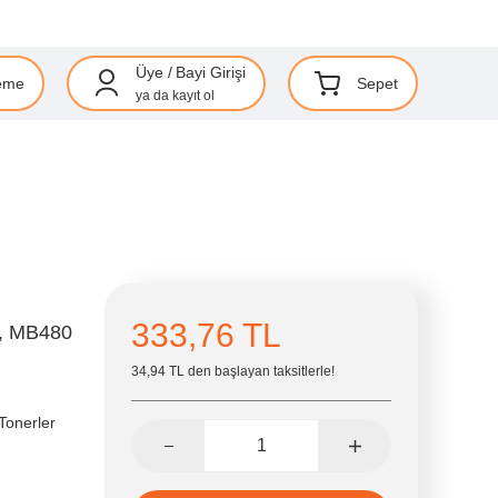
Üye
/
Bayi Girişi
eme
Sepet
ya da
kayıt ol
333,76 TL
0, MB480
34,94 TL den başlayan taksitlerle!
Tonerler