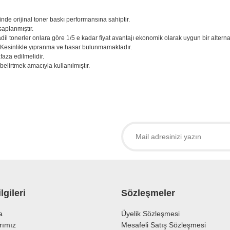
inde orijinal toner baskı performansına sahiptir.
saplanmıştır.
adil tonerler onlara göre 1/5 e kadar fiyat avantajı ekonomik olarak uygun bir alternati
. Kesinlikle yıpranma ve hasar bulunmamaktadır.
aza edilmelidir.
belirtmek amacıyla kullanılmıştır.
larda yetersiz gördüğünüz noktaları öneri formunu kullanarak tarafımıza iletebil
 ürüne ilk yorumu siz yapın!
Yorum Yaz
lgileri
Sözleşmeler
a
Üyelik Sözleşmesi
rımız
Mesafeli Satış Sözleşmesi