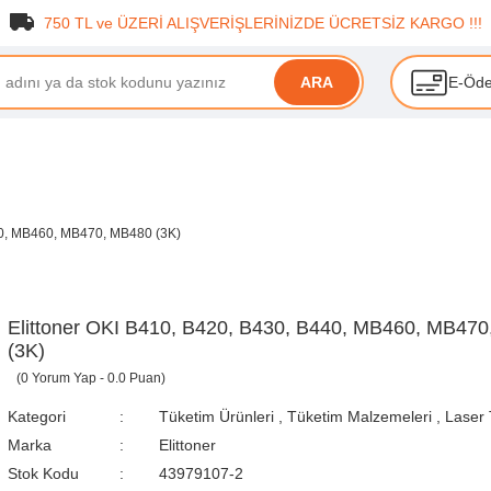
750 TL ve ÜZERİ ALIŞVERİŞLERİNİZDE ÜCRETSİZ KARGO !!!
E-Öd
ARA
40, MB460, MB470, MB480 (3K)
Elittoner OKI B410, B420, B430, B440, MB460, MB47
(3K)
(0 Yorum Yap - 0.0 Puan)
Kategori
Tüketim Ürünleri
,
Tüketim Malzemeleri
,
Laser 
Marka
Elittoner
Stok Kodu
43979107-2