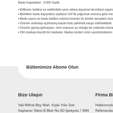
Baskı Kapasitesi : 3.000 Sayfa
• Elittoner, kalitesi ve sektördeki uzun yıllara dayanan tecrübesi sayes
• Belirtilen baskı kapasitesi sayfanın %5’lik yoğunluk oranına göre he
• Baskı sayısı ve baskı kalitesi orijinal tonerler ile birebir aynıyken mu
• Ürünler ambalajı açılmamış kapalı kutu şeklinde kargo edilmektedir
• Ürünler güneş görmeyen, nem oranının az olduğu bir ortamda muhaf
• OKI markası tescilli bir markadır. Marka isimleri ürün uyumluluklarını 
Bu ürünün fiyat bilgisi, resim, ürün açıklamalarında ve diğer konu
Görüş ve önerileriniz için teşekkür ederiz.
Bu
Ürün resmi kalitesiz, bozuk veya görüntülenemiyor.
Ürün açıklamasında eksik bilgiler bulunuyor.
Bültenimize Abone Olun
Ürün bilgilerinde hatalar bulunuyor.
Ürün fiyatı diğer sitelerden daha pahalı.
Bu ürüne benzer farklı alternatifler olmalı.
Bize Ulaşın
Firma Bi
Vali Mithat Bey Mah. Kışla Yolu Sok.
Hakkımızd
Kaptaner Sitesi B Blok No:5D İpekyolu / VAN
Referansla