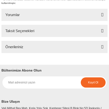
kullanılmıştır.
Yorumlar
Taksit Seçenekleri
Bu ürüne ilk yorumu siz yapın!
Önerileriniz
Yorum Yaz
Bu ürünün fiyat bilgisi, resim, ürün açıklamalarında ve diğer konularda
yetersiz gördüğünüz noktaları öneri formunu kullanarak tarafımıza
iletebilirsiniz.
Bültenimize Abone Olun
Görüş ve önerileriniz için teşekkür ederiz.
Kayıt Ol
Ürün resmi kalitesiz, bozuk veya görüntülenemiyor.
Ürün açıklamasında eksik bilgiler bulunuyor.
Ürün bilgilerinde hatalar bulunuyor.
Bize Ulaşın
Ürün fiyatı diğer sitelerden daha pahalı.
Vali Mithat Bey Mah. Kışla Yolu Sok. Kaptaner Sitesi B Blok No:5D İpekyolu /