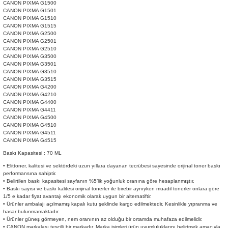
CANON PIXMA G1500
CANON PIXMA G1501
CANON PIXMA G1510
CANON PIXMA G1515
CANON PIXMA G2500
CANON PIXMA G2501
CANON PIXMA G2510
CANON PIXMA G3500
CANON PIXMA G3501
CANON PIXMA G3510
CANON PIXMA G3515
CANON PIXMA G4200
CANON PIXMA G4210
CANON PIXMA G4400
CANON PIXMA G4411
CANON PIXMA G4500
CANON PIXMA G4510
CANON PIXMA G4511
CANON PIXMA G4515
Baskı Kapasitesi : 70 ML
• Elittoner, kalitesi ve sektördeki uzun yıllara dayanan tecrübesi sayesinde orijinal toner baskı
performansına sahiptir.
• Belirtilen baskı kapasitesi sayfanın %5’lik yoğunluk oranına göre hesaplanmıştır.
• Baskı sayısı ve baskı kalitesi orijinal tonerler ile birebir aynıyken muadil tonerler onlara göre
1/5 e kadar fiyat avantajı ekonomik olarak uygun bir alternatiftir.
• Ürünler ambalajı açılmamış kapalı kutu şeklinde kargo edilmektedir. Kesinlikle yıpranma ve
hasar bulunmamaktadır.
• Ürünler güneş görmeyen, nem oranının az olduğu bir ortamda muhafaza edilmelidir.
• CANON markalası tescilli bir markadır. Marka isimleri ürün uyumluluklarını belirtmek amacıyla