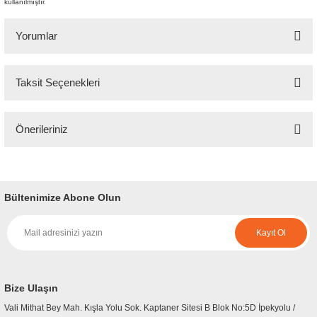
kullanılmıştır.
Yorumlar
Taksit Seçenekleri
Bu ürüne ilk yorumu siz yapın!
Önerileriniz
Yorum Yaz
Bu ürünün fiyat bilgisi, resim, ürün açıklamalarında ve diğer konularda
yetersiz gördüğünüz noktaları öneri formunu kullanarak tarafımıza
iletebilirsiniz.
Bültenimize Abone Olun
Görüş ve önerileriniz için teşekkür ederiz.
Kayıt Ol
Ürün resmi kalitesiz, bozuk veya görüntülenemiyor.
Ürün açıklamasında eksik bilgiler bulunuyor.
Ürün bilgilerinde hatalar bulunuyor.
Bize Ulaşın
Ürün fiyatı diğer sitelerden daha pahalı.
Vali Mithat Bey Mah. Kışla Yolu Sok. Kaptaner Sitesi B Blok No:5D İpekyolu /