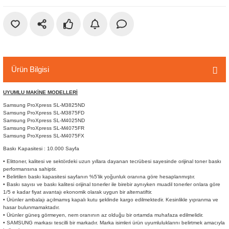
r
etler
Ürün Bilgisi
UYUMLU MAKİNE MODELLERİ
Samsung ProXpress SL-M3825ND
Samsung ProXpress SL-M3875FD
Samsung ProXpress SL-M4025ND
Samsung ProXpress SL-M4075FR
Samsung ProXpress SL-M4075FX
Baskı Kapasitesi : 10.000 Sayfa
• Elittoner, kalitesi ve sektördeki uzun yıllara dayanan tecrübesi sayesinde orijinal toner baskı
performansına sahiptir.
• Belirtilen baskı kapasitesi sayfanın %5’lik yoğunluk oranına göre hesaplanmıştır.
• Baskı sayısı ve baskı kalitesi orijinal tonerler ile birebir aynıyken muadil tonerler onlara göre
1/5 e kadar fiyat avantajı ekonomik olarak uygun bir alternatiftir.
• Ürünler ambalajı açılmamış kapalı kutu şeklinde kargo edilmektedir. Kesinlikle yıpranma ve
hasar bulunmamaktadır.
• Ürünler güneş görmeyen, nem oranının az olduğu bir ortamda muhafaza edilmelidir.
• SAMSUNG markası tescilli bir markadır. Marka isimleri ürün uyumluluklarını belirtmek amacıyla