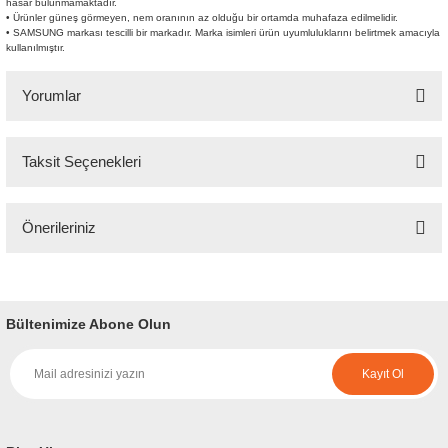
hasar bulunmamaktadır.
• Ürünler güneş görmeyen, nem oranının az olduğu bir ortamda muhafaza edilmelidir.
• SAMSUNG markası tescilli bir markadır. Marka isimleri ürün uyumluluklarını belirtmek amacıyla
kullanılmıştır.
Yorumlar
Taksit Seçenekleri
Bu ürüne ilk yorumu siz yapın!
Önerileriniz
Yorum Yaz
Bu ürünün fiyat bilgisi, resim, ürün açıklamalarında ve diğer konularda
yetersiz gördüğünüz noktaları öneri formunu kullanarak tarafımıza
iletebilirsiniz.
Bültenimize Abone Olun
Görüş ve önerileriniz için teşekkür ederiz.
Kayıt Ol
Ürün resmi kalitesiz, bozuk veya görüntülenemiyor.
Ürün açıklamasında eksik bilgiler bulunuyor.
Ürün bilgilerinde hatalar bulunuyor.