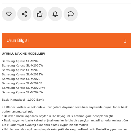
r
etler
Ürün Bilgisi
UYUMLU MAKİNE MODELLERİ
Samsung Xpress SL-M2020
Samsung Xpress SL-M2020W
Samsung Xpress SL-M2022
Samsung Xpress SL-M2022W
Samsung Xpress SL-M2070
Samsung Xpress SL-M2070F
Samsung Xpress SL-M2070FW
Samsung Xpress SL-M2070W
Baskı Kapasitesi : 1.000 Sayfa
• Elittoner, kalitesi ve sektördeki uzun yıllara dayanan tecrübesi sayesinde orijinal toner baskı
performansına sahiptir.
• Belirtilen baskı kapasitesi sayfanın %5’lik yoğunluk oranına göre hesaplanmıştır.
• Baskı sayısı ve baskı kalitesi orijinal tonerler ile birebir aynıyken muadil tonerler onlara göre
1/5 e kadar fiyat avantajı ekonomik olarak uygun bir alternatiftir.
• Ürünler ambalajı açılmamış kapalı kutu şeklinde kargo edilmektedir. Kesinlikle yıpranma ve